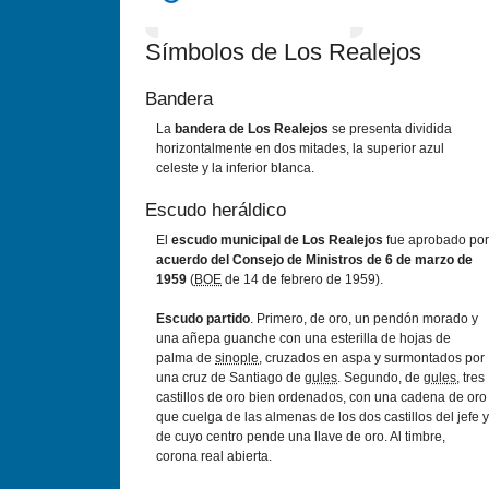
Símbolos de Los Realejos
Bandera
La
bandera de Los Realejos
se presenta dividida
horizontalmente en dos mitades, la superior azul
celeste y la inferior blanca.
Escudo heráldico
El
escudo municipal de Los Realejos
fue aprobado por
acuerdo del Consejo de Ministros de 6 de marzo de
1959
(
BOE
de 14 de febrero de 1959).
Escudo partido
. Primero, de oro, un pendón morado y
una añepa guanche con una esterilla de hojas de
palma de
sinople
, cruzados en aspa y surmontados por
una cruz de Santiago de
gules
. Segundo, de
gules
, tres
castillos de oro bien ordenados, con una cadena de oro
que cuelga de las almenas de los dos castillos del jefe y
de cuyo centro pende una llave de oro. Al timbre,
corona real abierta.