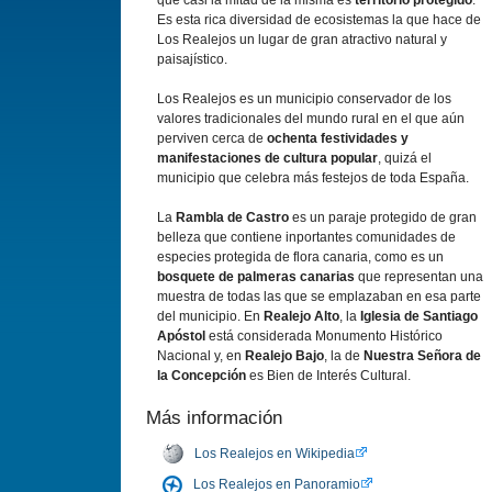
que casi la mitad de la misma es
territorio protegido
.
Es esta rica diversidad de ecosistemas la que hace de
Los Realejos un lugar de gran atractivo natural y
paisajístico.
Los Realejos es un municipio conservador de los
valores tradicionales del mundo rural en el que aún
perviven cerca de
ochenta festividades y
manifestaciones de cultura popular
, quizá el
municipio que celebra más festejos de toda España.
La
Rambla de Castro
es un paraje protegido de gran
belleza que contiene inportantes comunidades de
especies protegida de flora canaria, como es un
bosquete de palmeras canarias
que representan una
muestra de todas las que se emplazaban en esa parte
del municipio. En
Realejo Alto
, la
Iglesia de Santiago
Apóstol
está considerada Monumento Histórico
Nacional y, en
Realejo Bajo
, la de
Nuestra Señora de
la Concepción
es Bien de Interés Cultural.
Más información
Los Realejos en Wikipedia
Los Realejos en Panoramio