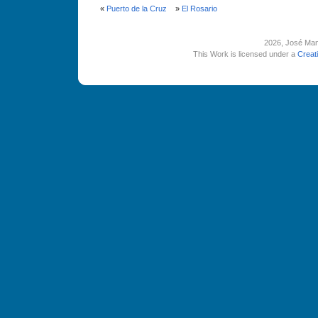
«
Puerto de la Cruz
»
El Rosario
2026
, José Man
This Work is licensed under a
Creat