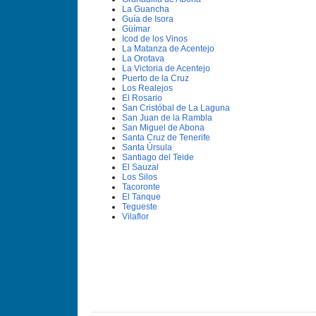
La Guancha
Guí­a de Isora
Güí­mar
Icod de los Vinos
La Matanza de Acentejo
La Orotava
La Victoria de Acentejo
Puerto de la Cruz
Los Realejos
El Rosario
San Cristóbal de La Laguna
San Juan de la Rambla
San Miguel de Abona
Santa Cruz de Tenerife
Santa Úrsula
Santiago del Teide
El Sauzal
Los Silos
Tacoronte
El Tanque
Tegueste
Vilaflor