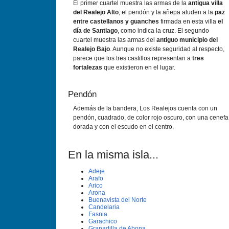
El primer cuartel muestra las armas de la
antigua villa
del Realejo Alto
; el pendón y la añepa aluden a la
paz
entre castellanos y guanches
firmada en esta villa
el
día de Santiago
, como indica la cruz. El segundo
cuartel muestra las armas del
antiguo municipio del
Realejo Bajo
. Aunque no existe seguridad al respecto,
parece que los tres castillos representan a
tres
fortalezas
que existieron en el lugar.
Pendón
Además de la bandera, Los Realejos cuenta con un
pendón, cuadrado, de color rojo oscuro, con una cenefa
dorada y con el escudo en el centro.
En la misma isla...
Adeje
Arafo
Arico
Arona
Buenavista del Norte
Candelaria
Fasnia
Garachico
Granadilla de Abona