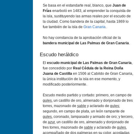
Se basa en el estandarte real, blanco, que
Juan de
Frías
enarboló en 1483, al emprender la conquista de
la isla, sustituyendo las armas reales por el escudo de
la ciudad. Como bandera de la capital, hasta 1869 lo
fue también de la isla de
Gran Canaria
.
No hay constancia de la aprobación oficial de la
bandera municipal de Las Palmas de Gran Canaria
.
Escudo heráldico
El
escudo municipal de Las Palmas de Gran Canaria
,
fue concedido por
Real Cédula de la Reina Doña
Juana de Castilla
en 1506 al Cabildo de Gran Canaria,
la única institución de la isla en ese momento, y
modificado posteriormente.
Escudo medio partido y cortado: primero, en campo de
gules
, un castillo de oro, almenado y donjonado de tres
torres, mazonado de
sable
y aclarado de
gules
;
segundo, en campo de plata, un león rampante de
gules
, coronado, lampasado y armado de oro; y tercero,
de
azur
, un castillo de oro, almenado y donjonado de
tres torres, mazonado de
sable
y aclarado de
gules
,
acompañado de dos palmeras en su color, acostadas