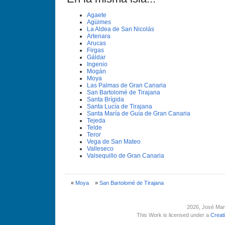
Agaete
Agüimes
La Aldea de San Nicolás
Artenara
Arucas
Firgas
Gáldar
Ingenio
Mogán
Moya
Las Palmas de Gran Canaria
San Bartolomé de Tirajana
Santa Brí­gida
Santa Lucí­a de Tirajana
Santa Marí­a de Guí­a de Gran Canaria
Tejeda
Telde
Teror
Vega de San Mateo
Valleseco
Valsequillo de Gran Canaria
«
Moya
»
San Bartolomé de Tirajana
2026
, José Man
This Work is licensed under a
Creat