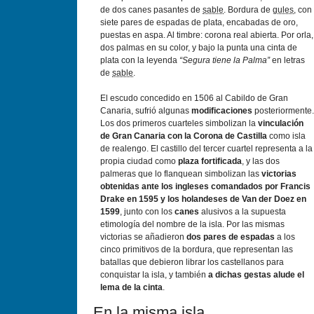
de dos canes pasantes de
sable
. Bordura de
gules
, con
siete pares de espadas de plata, encabadas de oro,
puestas en aspa. Al timbre: corona real abierta. Por orla,
dos palmas en su color, y bajo la punta una cinta de
plata con la leyenda
“Segura tiene la Palma”
en letras
de
sable
.
El escudo concedido en 1506 al Cabildo de Gran
Canaria, sufrió algunas
modificaciones
posteriormente.
Los dos primeros cuarteles simbolizan la
vinculación
de Gran Canaria con la Corona de Castilla
como isla
de realengo. El castillo del tercer cuartel representa a la
propia ciudad como
plaza fortificada
, y las dos
palmeras que lo flanquean simbolizan las
victorias
obtenidas ante los ingleses comandados por Francis
Drake en 1595 y los holandeses de Van der Doez en
1599
, junto con los
canes
alusivos a la supuesta
etimología del nombre de la isla. Por las mismas
victorias se añadieron
dos pares de espadas
a los
cinco primitivos de la bordura, que representan las
batallas que debieron librar los castellanos para
conquistar la isla, y también
a dichas gestas alude el
lema de la cinta
.
En la misma isla...