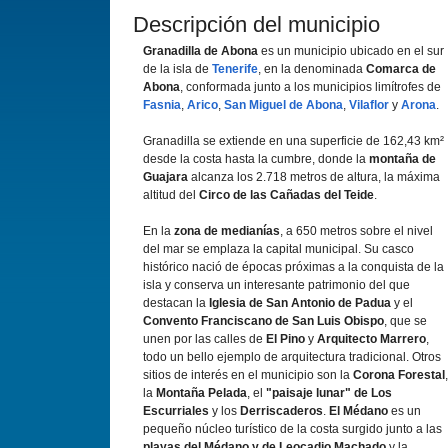
Descripción del municipio
Granadilla de Abona
es un municipio ubicado en el sur
de la isla de
Tenerife
, en la denominada
Comarca de
Abona
, conformada junto a los municipios limí­trofes de
Fasnia
,
Arico
,
San Miguel de Abona
,
Vilaflor
y
Arona
.
Granadilla se extiende en una superficie de 162,43 km²
desde la costa hasta la cumbre, donde la
montaña de
Guajara
alcanza los 2.718 metros de altura, la máxima
altitud del
Circo de las Cañadas del Teide
.
En la
zona de medianí­as
, a 650 metros sobre el nivel
del mar se emplaza la capital municipal. Su casco
histórico nació de épocas próximas a la conquista de la
isla y conserva un interesante patrimonio del que
destacan la
Iglesia de San Antonio de Padua
y el
Convento Franciscano de San Luis Obispo
, que se
unen por las calles de
El Pino
y
Arquitecto Marrero
,
todo un bello ejemplo de arquitectura tradicional. Otros
sitios de interés en el municipio son la
Corona Forestal
,
la
Montaña Pelada
, el
"paisaje lunar" de Los
Escurriales
y los
Derriscaderos
.
El Médano
es un
pequeño núcleo turí­stico de la costa surgido junto a las
playas del Médano y de Leocadio Machado
y la