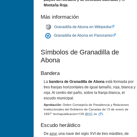
Montaña Roja
.
Más información
Granadilla de Abona en Wikipedia
Granadilla de Abona en Panoramio
Sí­mbolos de Granadilla de
Abona
Bandera
La
bandera de Granadilla de Abona
está formada por
tres franjas horizontales de igual tamaño, roja, blanca y
roja. Al centro del paño, sobre la franja blanca, el
escudo municipal.
Aprobación:
Orden Consejerí­a de Presidencia y Relaciones
Institucionales del Gobierno de Canarias de \'3 de enero de
1997" fechapublicacion=\'26 (
BOC
de
).
Escudo heráldico
De
azur
, una nave del siglo XVI de tres mástiles, de