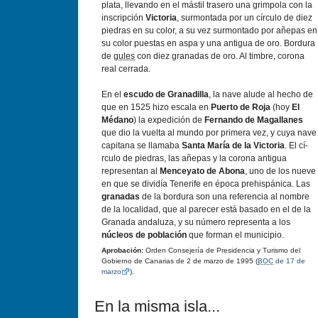
plata, llevando en el mástil trasero una grimpola con la
inscripción
Victoria
, surmontada por un cí­rculo de diez
piedras en su color, a su vez surmontado por añepas en
su color puestas en aspa y una antigua de oro. Bordura
de
gules
con diez granadas de oro. Al timbre, corona
real cerrada.
En el
escudo de Granadilla
, la nave alude al hecho de
que en 1525 hizo escala en
Puerto de Roja
(hoy
El
Médano
) la expedición de
Fernando de Magallanes
que dio la vuelta al mundo por primera vez, y cuya nave
capitana se llamaba
Santa Marí­a de la Victoria
. El cí­
rculo de piedras, las añepas y la corona antigua
representan al
Menceyato de Abona
, uno de los nueve
en que se dividí­a Tenerife en época prehispánica. Las
granadas
de la bordura son una referencia al nombre
de la localidad, que al parecer está basado en el de la
Granada andaluza, y su número representa a los
núcleos de población
que forman el municipio.
Aprobación:
Orden Consejerí­a de Presidencia y Turismo del
Gobierno de Canarias de 2 de marzo de 1995 (
BOC
de 17 de
marzo
).
En la misma isla...