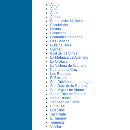
Adeje
Arafo
Arico
Arona
Buenavista del Norte
Candelaria
Fasnia
Garachico
Granadilla de Abona
La Guancha
Guí­a de Isora
Güí­mar
Icod de los Vinos
La Matanza de Acentejo
La Orotava
La Victoria de Acentejo
Puerto de la Cruz
Los Realejos
El Rosario
San Cristóbal de La Laguna
San Juan de la Rambla
San Miguel de Abona
Santa Cruz de Tenerife
Santa Úrsula
Santiago del Teide
El Sauzal
Los Silos
Tacoronte
El Tanque
Tegueste
Vilaflor