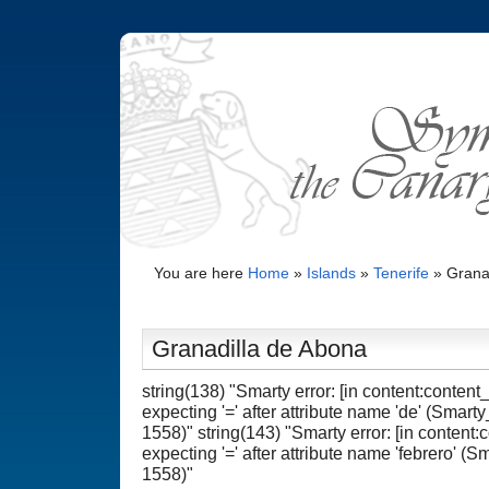
You are here
Home
»
Islands
»
Tenerife
»
Grana
Granadilla de Abona
string(138) "Smarty error: [in content:content_
expecting '=' after attribute name 'de' (Smart
1558)" string(143) "Smarty error: [in content:c
expecting '=' after attribute name 'febrero' (
1558)"