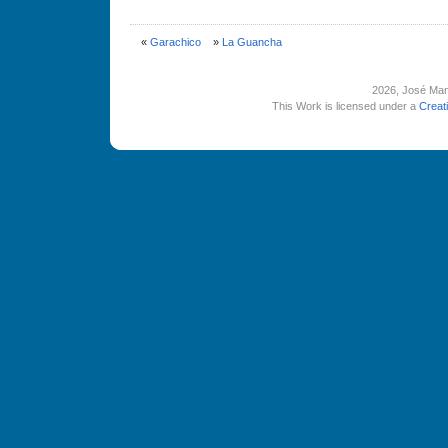
«
Garachico
»
La Guancha
2026
, José Man
This Work is licensed under a
Creat