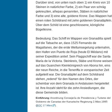
Darüber sind, von unten nach oben 1) ein Kreis von 10
Steinen in natürlicher Farbe, 2) ein Paar von schräg
gekreuzten, añepas genannten, Stäben in natürlicher
Farbe und 3) eine alte, goldene Krone. Das Wappen hat
einen roten Schildrand mit zehn goldenen Granatäpfeln.
Über dem Schild ist eine geschlossene, königliche
Bügelkrone.
Bedeutung: Das Schiff im Wappen von Granadilla spielt
auf die Tatsache an, dass 1525 Fernando de
Magallanes, der die erste Weltumsegelung unternahm,
den Hafen von Puerto de Roja (heute El Médano) mit
seiner Expedition anlief. Sein Flaggschiff war die Santa
María de la Victoria. Steinkreis, Stäbe und Krone weisen
auf das Guanchen Kleinkönigreich von Abona hin, eins
der neun Reiche, in die Teneriffa in vorspanischer Zeit
aufgeteilt war. Die Granatäpfel auf dem Schildrand
stehen „redend“ für den Namen des Ortes, der
scheinbar von dem Granada in Andalusien hergeleitet
ist. Ihre Anzahl steht für die zehn Ansiedlungen, die
diese Gemeinde bilden.
Einführung:
Anordnung Consejería de Presidencia y Turismo del
Gobierno de Canarias der Kanarische Regierung 2.März.1995
(
BOC
17.März
).