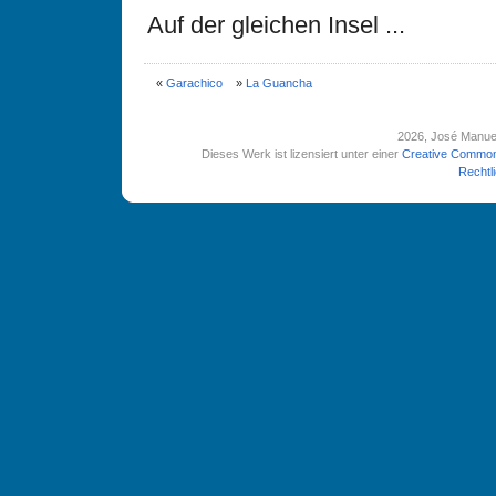
Auf der gleichen Insel ...
«
Garachico
»
La Guancha
2026
, José Manue
Dieses Werk ist lizensiert unter einer
Creative Common
Rechtl