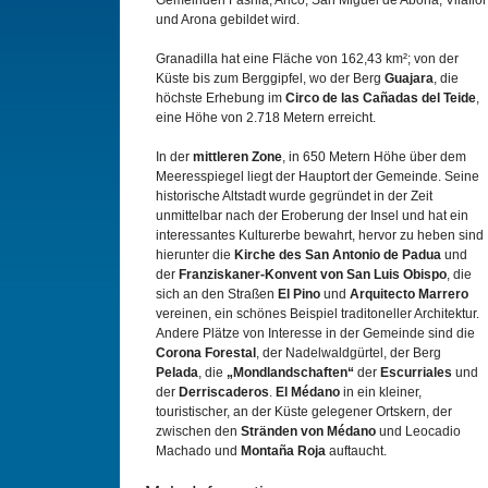
Gemeinden Fasnia, Arico, San Miguel de Abona, Vilaflor
und Arona gebildet wird.
Granadilla hat eine Fläche von 162,43 km²; von der
Küste bis zum Berggipfel, wo der Berg
Guajara
, die
höchste Erhebung im
Circo de las Cañadas del Teide
,
eine Höhe von 2.718 Metern erreicht.
In der
mittleren Zone
, in 650 Metern Höhe über dem
Meeresspiegel liegt der Hauptort der Gemeinde. Seine
historische Altstadt wurde gegründet in der Zeit
unmittelbar nach der Eroberung der Insel und hat ein
interessantes Kulturerbe bewahrt, hervor zu heben sind
hierunter die
Kirche des San Antonio de Padua
und
der
Franziskaner-Konvent von San Luis Obispo
, die
sich an den Straßen
El Pino
und
Arquitecto Marrero
vereinen, ein schönes Beispiel traditoneller Architektur.
Andere Plätze von Interesse in der Gemeinde sind die
Corona Forestal
, der Nadelwaldgürtel, der Berg
Pelada
, die
„Mondlandschaften“
der
Escurriales
und
der
Derriscaderos
.
El Médano
in ein kleiner,
touristischer, an der Küste gelegener Ortskern, der
zwischen den
Stränden von Médano
und Leocadio
Machado und
Montaña Roja
auftaucht.