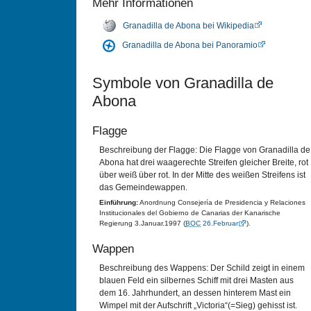
Mehr Informationen
Granadilla de Abona bei Wikipedia
Granadilla de Abona bei Panoramio
Symbole von Granadilla de
Abona
Flagge
Beschreibung der Flagge: Die Flagge von Granadilla de
Abona hat drei waagerechte Streifen gleicher Breite, rot
über weiß über rot. In der Mitte des weißen Streifens ist
das Gemeindewappen.
Einführung:
Anordnung Consejería de Presidencia y Relaciones
Institucionales del Gobierno de Canarias der Kanarische
Regierung 3.Januar.1997 (
BOC
26.Februar
).
Wappen
Beschreibung des Wappens: Der Schild zeigt in einem
blauen Feld ein silbernes Schiff mit drei Masten aus
dem 16. Jahrhundert, an dessen hinterem Mast ein
Wimpel mit der Aufschrift „Victoria“(=Sieg) gehisst ist.