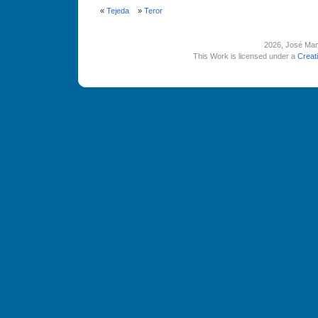
«
Tejeda
»
Teror
2026
, José Man
This Work is licensed under a
Creat