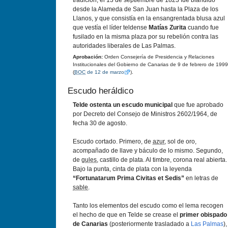
tradición, el 13 de septiembre de 1823 fue blandido
desde la Alameda de San Juan hasta la Plaza de los
Llanos, y que consistía en la ensangrentada blusa azul
que vestía el líder teldense
Matías Zurita
cuando fue
fusilado en la misma plaza por su rebelión contra las
autoridades liberales de Las Palmas.
Aprobación:
Orden Consejería de Presidencia y Relaciones
Institucionales del Gobierno de Canarias de 9 de febrero de 1999
(
BOC
de 12 de marzo
).
Escudo heráldico
Telde ostenta un escudo municipal
que fue aprobado
por Decreto del Consejo de Ministros 2602/1964, de
fecha 30 de agosto.
Escudo cortado. Primero, de
azur
, sol de oro,
acompañado de llave y báculo de lo mismo. Segundo,
de
gules
, castillo de plata. Al timbre, corona real abierta.
Bajo la punta, cinta de plata con la leyenda
“Fortunatarum Prima Civitas et Sedis”
en letras de
sable
.
Tanto los elementos del escudo como el lema recogen
el hecho de que en Telde se crease el
primer obispado
de Canarias
(posteriormente trasladado a
Las Palmas
),