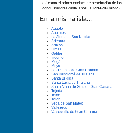
así como el primer enclave de penetración de los
conquistadores castellanos (la
Torre de Gando
).
En la misma isla...
Agaete
Agüimes
La Aldea de San Nicolás
Artenara
Arucas
Firgas
Gáldar
Ingenio
Mogán
Moya
Las Palmas de Gran Canaria
San Bartolomé de Tirajana
Santa Brí­gida
Santa Lucí­a de Tirajana
Santa Marí­a de Guí­a de Gran Canaria
Tejeda
Telde
Teror
Vega de San Mateo
Valleseco
Valsequillo de Gran Canaria