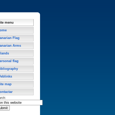
ite menu
ome
anarian Flag
anarian Arms
slands
ersonal flag
ibliography
eblinks
ite map
ontactar
arch: