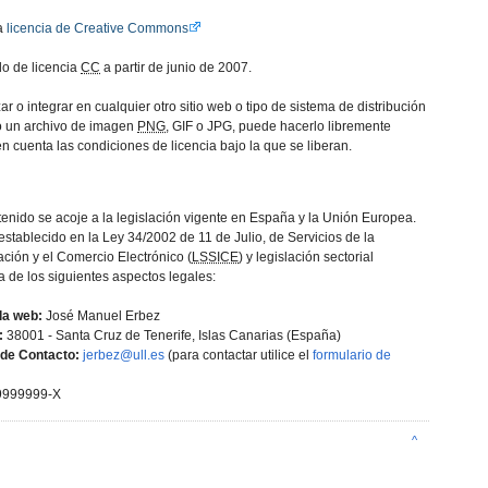
na
licencia de Creative Commons
o de licencia
CC
a partir de junio de 2007.
ar o integrar en cualquier otro sitio web o tipo de sistema de distribución
 o un archivo de imagen
PNG
, GIF o JPG, puede hacerlo libremente
 cuenta las condiciones de licencia bajo la que se liberan.
ntenido se acoje a la legislación vigente en España y la Unión Europea.
stablecido en la Ley 34/2002 de 11 de Julio, de Servicios de la
ción y el Comercio Electrónico (
LSSICE
) y legislación sectorial
a de los siguientes aspectos legales:
la web:
José Manuel Erbez
:
38001 - Santa Cruz de Tenerife, Islas Canarias (España)
 de Contacto:
jerbez@ull.es
(para contactar utilice el
formulario de
999999-X
^