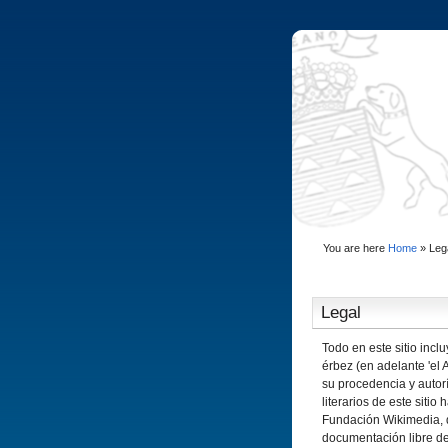
You are here
Home
»
Leg
Legal
Todo en este sitio inc
érbez (en adelante 'el A
su procedencia y autor
literarios de este siti
Fundación Wikimedia, q
documentación libre d