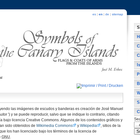
es
|
en
|
de
|
sitemap
S
H
C
C
I
P
al
B
W
S
luyendo las imágenes de escudos y banderas es creación de José Manuel
C
utor ') y se puede reproducir, salvo que se indique lo contrario, citando
Se
ía bajo licencia Creative Commons. Algunos de los contenidos gráficos y
o han sido obtenidos de
Wikimedia Commons
y
Wikipedia
, sitios de la
ue los han licenciado bajo los términos de la licencia de
e
GNU
.