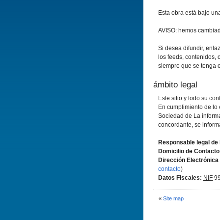
Esta obra está bajo u
AVISO: hemos cambiad
Si desea difundir, enlaz
los feeds, contenidos,
siempre que se tenga en
ámbito legal
Este sitio y todo su co
En cumplimiento de lo e
Sociedad de La informa
concordante, se inform
Responsable legal de 
Domicilio de Contacto
Dirección Electrónica
contacto
)
Datos Fiscales:
NIF
99
«
Site map