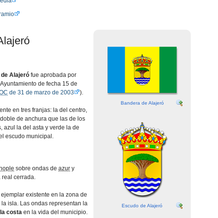
pedia
ramio
Alajeró
 de Alajeró
fue aprobada por
 Ayuntamiento de fecha 15 de
OC
de 31 de marzo de 2003
).
Bandera de Alajeró
nte en tres franjas: la del centro,
l doble de anchura que las de los
 azul la del asta y verde la de
 el escudo municipal.
inople
sobre ondas de
azur
y
a real cerrada.
 ejemplar existente en la zona de
 la isla. Las ondas representan la
Escudo de Alajeró
la costa
en la vida del municipio.