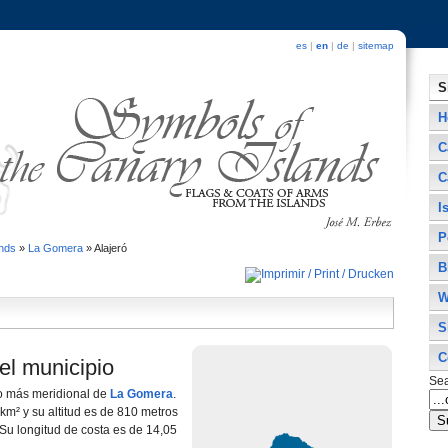
es
|
en
|
de
|
sitemap
S
H
C
C
I
P
ands
»
La Gomera
»
Alajeró
B
W
S
C
el municipio
Se
io más meridional de
La Gomera
.
km² y su altitud es de 810 metros
. Su longitud de costa es de 14,05