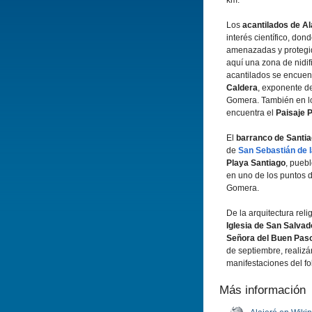
km.
Los
acantilados de Al
interés cientí­fico, d
amenazadas y protegi
aquí­ una zona de nidif
acantilados se encuen
Caldera
, exponente d
Gomera. También en lo
encuentra el
Paisaje 
El
barranco de Santi
de
San Sebastián de 
Playa Santiago
, pueb
en uno de los puntos de
Gomera.
De la arquitectura reli
Iglesia de San Salvad
Señora del Buen Pas
de septiembre, realiz
manifestaciones del fol
Más información