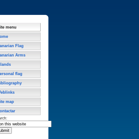
ite menu
ome
anarian Flag
anarian Arms
slands
ersonal flag
ibliography
eblinks
ite map
ontactar
arch: