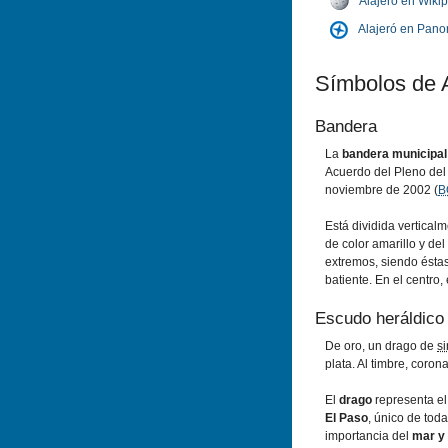
Alajeró en Wiki
Alajeró en Pano
Sí­mbolos de 
Bandera
La
bandera municipal
Acuerdo del Pleno del
noviembre de 2002 (
B
Está dividida verticalme
de color amarillo y de
extremos, siendo éstas,
batiente. En el centro,
Escudo heráldico
De oro, un drago de
s
plata. Al timbre, coron
El
drago
representa el
El Paso
, único de toda
importancia del
mar y 