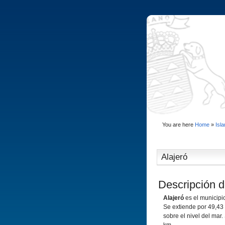
You are here
Home
»
Isl
Alajeró
Descripción d
Alajeró
es el municip
Se extiende por 49,43 
sobre el nivel del mar