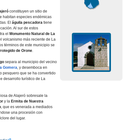
ajeró
constituyen un sitio de
onde habitan especies endémicas
das. El
águila pescadora
tiene
icación. Al sur de estos
tra el
Monumento Natural de La
el volcanismo más reciente de La
s términos de este municipio se
Protegido de Orone
.
ago
separa al municipio del vecino
la Gomera
, y desemboca en
lo pesquero que se ha convertido
 desarrollo turí­stico de La
giosa de Alajeró sobresale la
or
y la
Ermita de Nuestra
o
, que es venerada a mediados
ándose una procesión con
clore del lugar.