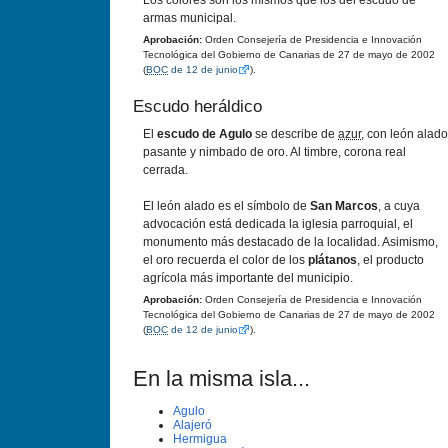
Los colores son los mismos que los del escudo de
armas municipal.
Aprobación:
Orden Consejería de Presidencia e Innovación
Tecnológica del Gobierno de Canarias de 27 de mayo de 2002
(
BOC
de 12 de junio
).
Escudo heráldico
El
escudo de Agulo
se describe de
azur
, con león alado
pasante y nimbado de oro. Al timbre, corona real
cerrada.
El león alado es el símbolo de
San Marcos
, a cuya
advocación está dedicada la iglesia parroquial, el
monumento más destacado de la localidad. Asimismo,
el oro recuerda el color de los
plátanos
, el producto
agrícola más importante del municipio.
Aprobación:
Orden Consejería de Presidencia e Innovación
Tecnológica del Gobierno de Canarias de 27 de mayo de 2002
(
BOC
de 12 de junio
).
En la misma isla...
Agulo
Alajeró
Hermigua