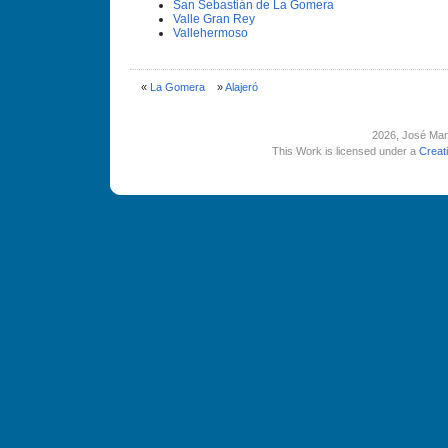
San Sebastián de La Gomera
Valle Gran Rey
Vallehermoso
«
La Gomera
»
Alajeró
2026
, José Man
This Work is licensed under a
Creat