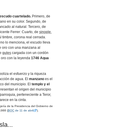
 escudo cuartelado.
Primero, de
iano en su color. Segundo, de
ncado al natural. Tercero, de
icente Ferrer: Cuarto, de
sinople
,
l timbre, corona real cerrada.
no lo menciona, el escudo lleva
e oro con una manzana al
de
gules
cargada con un cordón
e oro con la leyenda
1746 Aqua
oliza el esfuerzo y la riqueza
acción de agua. El
manzano
es el
tico del municipio. El
templo y el
resentan el origen del municipio
parroquia, perteneciente a Teror,
rece en la cinta.
rí­a de la Presidencia del Gobierno de
1988 (
BOC
de 11 de abril
).
la...