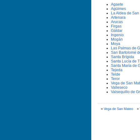
Agaete
Agüimes
La Aldea de San
Artenara
Arucas
Firgas
Gáldar
Ingenio
Mogán
Moya
Las Palmas de G
San Bartolomé d
Santa Brí­gida
Santa Lucí­a de T
Santa Marí­a de 
Tejeda
Telde
Teror
Vega de San Ma
Valleseco
Valsequillo de G
«
Vega de San Mateo
»