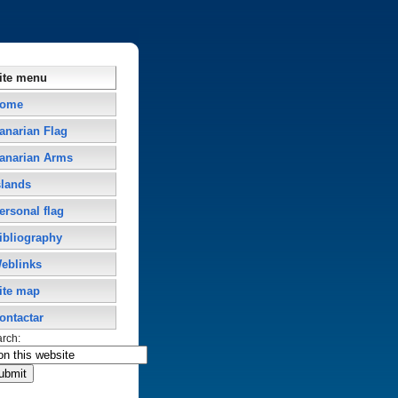
ite menu
ome
anarian Flag
anarian Arms
slands
ersonal flag
ibliography
eblinks
ite map
ontactar
arch: