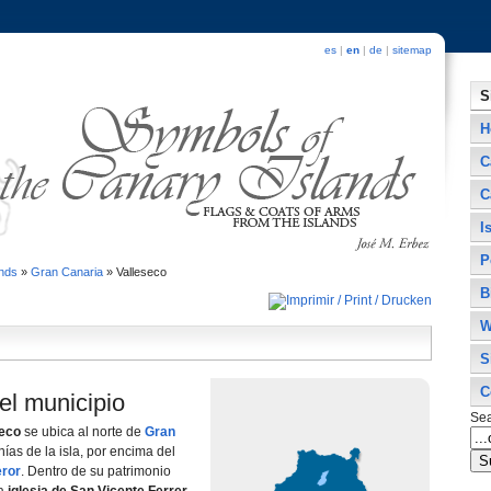
es
|
en
|
de
|
sitemap
S
H
C
C
I
P
ands
»
Gran Canaria
»
Valleseco
B
W
S
C
el municipio
Se
seco
se ubica al norte de
Gran
í­as de la isla, por encima del
eror
. Dentro de su patrimonio