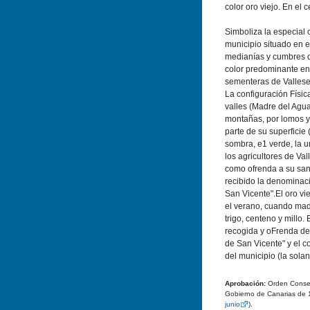
color oro viejo. En el 
Simboliza la especial
municipio situado en e
medianías y cumbres d
color predominante en 
sementeras de Vallese
La configuración Físic
valles (Madre del Agua
montañas, por lomos y
parte de su superficie 
sombra, e1 verde, la u
los agricultores de V
como ofrenda a su san
recibido la denominaci
San Vicente".El oro vi
el verano, cuando mad
trigo, centeno y millo.
recogida y oFrenda de
de San Vicente" y el c
del municipio (la solan
Aprobación:
Orden Conseje
Gobierno de Canarias de 
junio
).