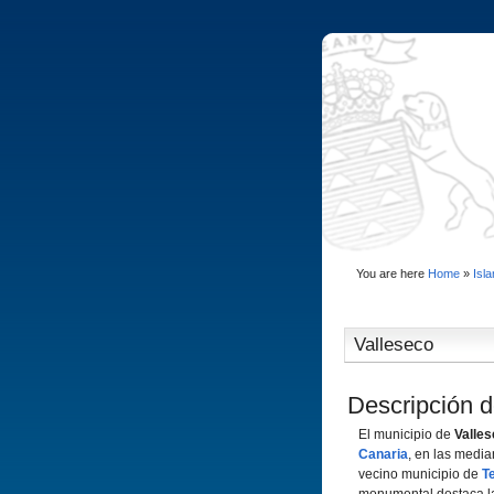
You are here
Home
»
Isl
Valleseco
Descripción d
El municipio de
Valle
Canaria
, en las median
vecino municipio de
T