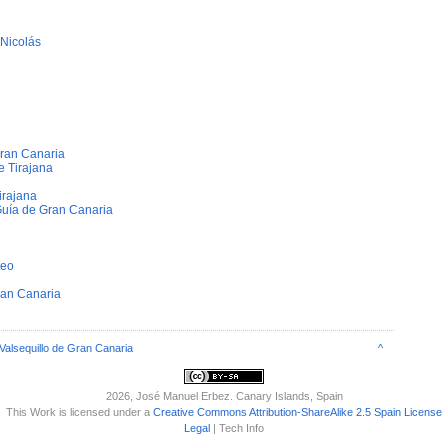
 Nicolás
ran Canaria
e Tirajana
irajana
Guí­a de Gran Canaria
teo
ran Canaria
Valsequillo de Gran Canaria
^
2026
, José Manuel Erbez. Canary Islands, Spain
This Work is licensed under a
Creative Commons Attribution-ShareAlike 2.5 Spain License
Legal
| Tech Info