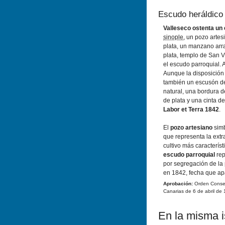
Escudo heráldico
Valleseco ostenta un
sinople
, un pozo artes
plata, un manzano arra
plata, templo de San V
el escudo parroquial. A
Aunque la disposición 
también un escusón d
natural, una bordura 
de plata y una cinta d
Labor et Terra 1842
.
El
pozo artesiano
simb
que representa la extr
cultivo más caracterí­s
escudo parroquial
rep
por segregación de la 
en 1842, fecha que apa
Aprobación:
Orden Conseje
Canarias de 6 de abril de 
En la misma is