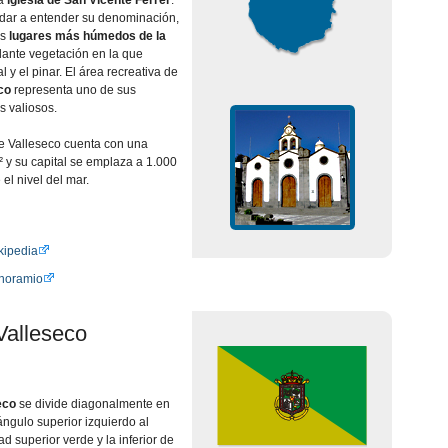
a
iglesia de San Vicente Ferrer
.
 dar a entender su denominación,
os
lugares más húmedos de la
ante vegetación en la que
l y el pinar. El área recreativa de
eco
representa uno de sus
s valiosos.
de Valleseco cuenta con una
² y su capital se emplaza a 1.000
 el nivel del mar.
kipedia
anoramio
Valleseco
seco
se divide diagonalmente en
ngulo superior izquierdo al
ad superior verde y la inferior de