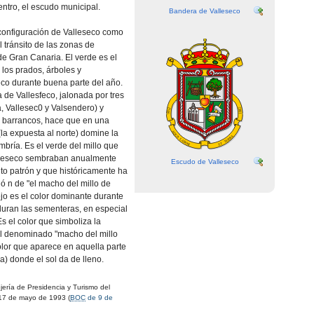
centro, el escudo municipal.
Bandera de Valleseco
 configuración de Valleseco como
l tránsito de las zonas de
e Gran Canaria. El verde es el
los prados, árboles y
co durante buena parte del año.
a de Vallesfeco, jalonada por tres
, Vallesec0 y Valsendero) y
 barrancos, hace que en una
(la expuesta al norte) domine la
mbría. Es el verde del millo que
alleseco sembraban anualmente
Escudo de Valleseco
to patrón y que históricamente ha
ó n de "el macho del millo de
ejo es el color dominante durante
uran las sementeras, en especial
 Es el color que simboliza la
l denominado "macho del millo
olor que aparece en aquella parte
a) donde el sol da de lleno.
rí­a de Presidencia y Turismo del
17 de mayo de 1993 (
BOC
de 9 de