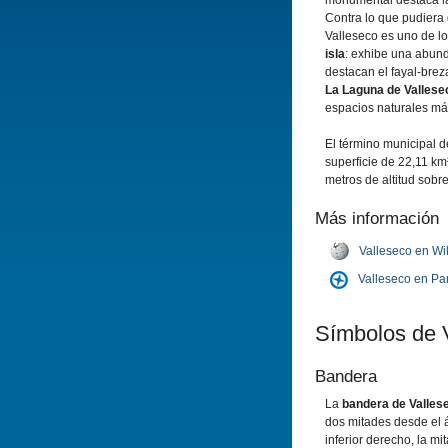
monumental destaca l
Contra lo que pudiera
Valleseco es uno de l
isla
: exhibe una abund
destacan el fayal-breza
La Laguna de Valles
espacios naturales má
El término municipal 
superficie de 22,11 km
metros de altitud sobre
Más información
Valleseco en Wi
Valleseco en P
Sí­mbolos de 
Bandera
La
bandera de Valle
dos mitades desde el á
inferior derecho, la mit