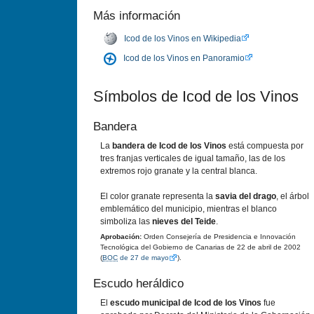
Más información
Icod de los Vinos en Wikipedia
Icod de los Vinos en Panoramio
Símbolos de Icod de los Vinos
Bandera
La
bandera de Icod de los Vinos
está compuesta por
tres franjas verticales de igual tamaño, las de los
extremos rojo granate y la central blanca.
El color granate representa la
savia del drago
, el árbol
emblemático del municipio, mientras el blanco
simboliza las
nieves del Teide
.
Aprobación:
Orden Consejería de Presidencia e Innovación
Tecnológica del Gobierno de Canarias de 22 de abril de 2002
(
BOC
de 27 de mayo
).
Escudo heráldico
El
escudo municipal de Icod de los Vinos
fue