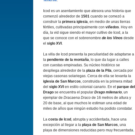
Tenerife
.
Icod es un asentamiento que atesora una historia que
comenzó alrededor de
1501
cuando se comezó a
construir la
primera iglesia
, en medio de unas tierras
fértiles, cultivadas principalmente con
viñedos
. Hoy en
día, la vid sigue siendo el mayor cultivo de Icod, a la
que se conoce con el sobrenombre
de los Vinos
desde
el
siglo XVI
.
La villa de Icod presenta la peculiaridad de adaptarse a
la
pendiente de la montaña
, lo que da lugar a calles
con cuestas empinadas. Su núcleo histórico se
despliega alrededor de la
plaza de la Pila
, cercada por
viejas casonas solariegas. Cerca de ella se levanta la
iglesia de San Marcos
, construida en la primera mitad
del
siglo XVI
en estilo colonial canario. En el
parque del
Drago
se encuentra el popular
Drago milenario
, un
ejemplar de
Dracaena Draco
de 16 metros de altura y
20 de base, al que muchos le estiman una edad de
miles de años que ningún estudio ha podido constatar.
La
costa de Icod
, abrupta y accidentada, hace una
excepción al llegar a la
playa de San Marcos
, una
playa de dimensiones reducidas pero muy frecuentada.