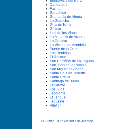
Buenavista del Norte
Candelaria
Fasnia
Garachico
Granadilla de Abona
La Guancha
Guí­a de Isora
Güí­mar
Icod de los Vinos
La Matanza de Acentejo
La Orotava
La Victoria de Acentejo
Puerto de la Cruz
Los Realejos
El Rosario
San Cristóbal de La Laguna
San Juan de la Rambla
San Miguel de Abona
Santa Cruz de Tenerife
Santa Úrsula
Santiago del Teide
El Sauzal
Los Silos
Tacoronte
El Tanque
Tegueste
Vilaflor
«
Güí­mar
»
La Matanza de Acentejo