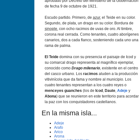
aprobado por Decreto del Ministerio de la Gobernación
de fecha 9 de octubre de 1921.
Escudo partido. Primero, de
azur
, el Teide en su color.
Segundo, de plata, un drago en su color. Bordura de
sinople
, con ocho racimos de uvas de oro. Al timbre,
corona real cerrada. Como tenantes, cuatro aborígenes
canarios, dos a cada flanco, sosteniendo cada uno una
rama de palma.
El Teide
domina con su presencia el paisaje de Icod y
su comarcal drago representa al magnífico ejemplar,
conocido como
Drago milenario
, existente en el centro
del casco urbano. Los
racimos
aluden a la producción
vitivinícola que da fama y nombre al municipio. Los
cuatro tenantes representan a los cuatro reyes o
menceyes guanches
(los de
Icod
,
Daute
,
Adeje
y
Abona
) que se reunieron en este territorio para acordar
la paz con los conquistadores castellanos.
En la misma isla...
Adeje
Arafo
Arico
Arona