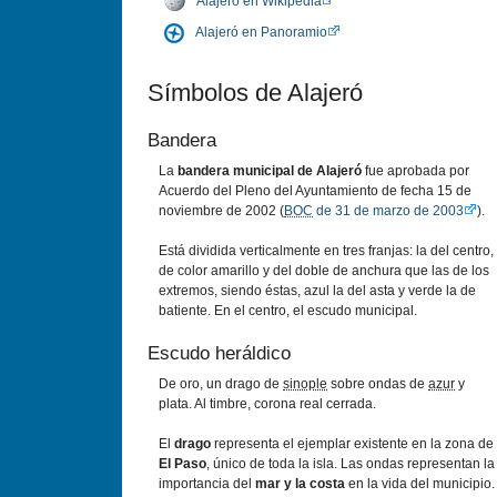
Alajeró en Wikipedia
Alajeró en Panoramio
Sí­mbolos de Alajeró
Bandera
La
bandera municipal de Alajeró
fue aprobada por
Acuerdo del Pleno del Ayuntamiento de fecha 15 de
noviembre de 2002 (
BOC
de 31 de marzo de 2003
).
Está dividida verticalmente en tres franjas: la del centro,
de color amarillo y del doble de anchura que las de los
extremos, siendo éstas, azul la del asta y verde la de
batiente. En el centro, el escudo municipal.
Escudo heráldico
De oro, un drago de
sinople
sobre ondas de
azur
y
plata. Al timbre, corona real cerrada.
El
drago
representa el ejemplar existente en la zona de
El Paso
, único de toda la isla. Las ondas representan la
importancia del
mar y la costa
en la vida del municipio.