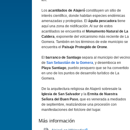
km.
Los
acantilados de Alajeró
constituyen un sitio de
interés cientí­fico, donde habitan especies endémicas
amenazadas y protegidas. El
águila pescadora
tiene
aquí­ una zona de nidificación. Al sur de estos
acantilados se encuentra el
Monumento Natural de La
Caldera
, exponente del volcanismo más reciente de La
Gomera. También en los términos de este municipio se
encuentra el
Paisaje Protegido de Orone
.
El
barranco de Santiago
separa al municipio del vecino
de
San Sebastián de la Gomera
, y desemboca en
Playa Santiago
, pueblo pesquero que se ha convertido
en uno de los puntos de desarrollo turí­stico de La
Gomera.
De la arquitectura religiosa de Alajeró sobresale la
Iglesia de San Salvador
y la
Ermita de Nuestra
Señora del Buen Paso
, que es venerada a mediados
de septiembre, realizándose una procesión con
manifestaciones del folclore del lugar.
Más información