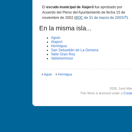
El
escudo municipal de Alajeró
fue aprobado por
Acuerdo del Pleno del Ayuntamiento de fecha 15 de
noviembre de 2002 (
BOC
de 31 de marzo de 2003
).
En la misma isla...
Agulo
Alajeró
Hermigua
San Sebastián de La Gomera
Valle Gran Rey
Vallehermoso
«
Agulo
»
Hermigua
2026
, José Man
This Work is licensed under a
Creat