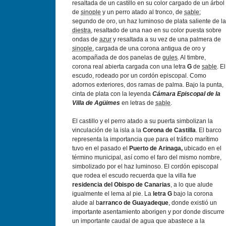
resaltada de un castillo en su color cargado de un árbol
de
sinople
y un perro atado al tronco, de
sable
;
segundo de oro, un haz luminoso de plata saliente de la
diestra
, resaltado de una nao en su color puesta sobre
ondas de
azur
y resaltada a su vez de una palmera de
sinople
, cargada de una corona antigua de oro y
acompañada de dos panelas de
gules
. Al timbre,
corona real abierta cargada con una letra
G
de
sable
. El
escudo, rodeado por un cordón episcopal. Como
adornos exteriores, dos ramas de palma. Bajo la punta,
cinta de plata con la leyenda
Cámara Episcopal de la
Villa de Agüimes
en letras de
sable
.
El castillo y el perro atado a su puerta simbolizan la
vinculación de la isla a la
Corona de Castilla
. El barco
representa la importancia que para el tráfico marí­timo
tuvo en el pasado el
Puerto de Arinaga,
ubicado en el
término municipal, así­ como el faro del mismo nombre,
simbolizado por el haz luminoso. El cordón episcopal
que rodea el escudo recuerda que la villa fue
residencia del Obispo de Canarias
, a lo que alude
igualmente el lema al pie. La
letra G
bajo la corona
alude al b
arranco de Guayadeque
, donde existió un
importante asentamiento aborigen y por donde discurre
un importante caudal de agua que abastece a la