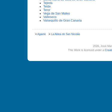
Tejeda
Telde
Teror
Vega de San Mateo
Valleseco
Valsequillo de Gran Canaria
«
Agaete
»
La Aldea de San Nicolás
2026
, José Man
This Work is licensed under a
Creat