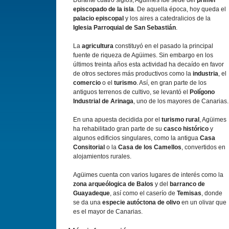
Durante cuatro siglos, Agüimes fue sede del
primer
episcopado de la isla
. De aquella época, hoy queda el
palacio episcopal
y los aires a catedralicios de la
Iglesia Parroquial de San Sebastián
.
La
agricultura
constituyó en el pasado la principal
fuente de riqueza de Agüimes. Sin embargo en los
últimos treinta años esta actividad ha decaí­do en favor
de otros sectores más productivos como la
industria
, el
comercio
o el
turismo
. Así­, en gran parte de los
antiguos terrenos de cultivo, se levantó el
Polí­gono
Industrial de Arinaga
, uno de los mayores de Canarias.
En una apuesta decidida por el
turismo rural
, Agüimes
ha rehabilitado gran parte de su
casco histórico
y
algunos edificios singulares, como la antigua
Casa
Consitorial
o la
Casa de los Camellos
, convertidos en
alojamientos rurales.
Agüimes cuenta con varios lugares de interés como la
zona arqueólogica de Balos
y del
barranco de
Guayadeque
, así­ como el caserí­o de
Temisas
, donde
se da una
especie autóctona de olivo
en un olivar que
es el mayor de Canarias.