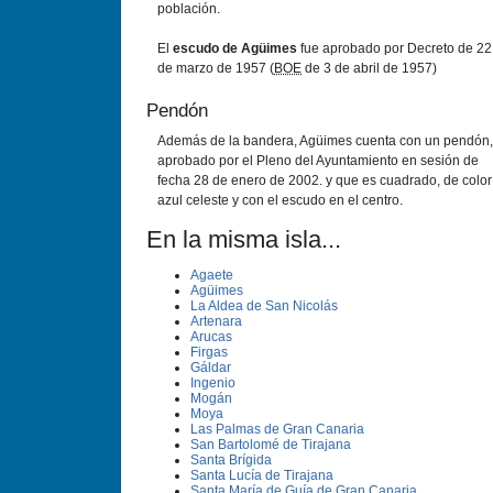
población.
El
escudo de Agüimes
fue aprobado por Decreto de 22
de marzo de 1957 (
BOE
de 3 de abril de 1957)
Pendón
Además de la bandera, Agüimes cuenta con un pendón,
aprobado por el Pleno del Ayuntamiento en sesión de
fecha 28 de enero de 2002. y que es cuadrado, de color
azul celeste y con el escudo en el centro.
En la misma isla...
Agaete
Agüimes
La Aldea de San Nicolás
Artenara
Arucas
Firgas
Gáldar
Ingenio
Mogán
Moya
Las Palmas de Gran Canaria
San Bartolomé de Tirajana
Santa Brí­gida
Santa Lucí­a de Tirajana
Santa Marí­a de Guí­a de Gran Canaria