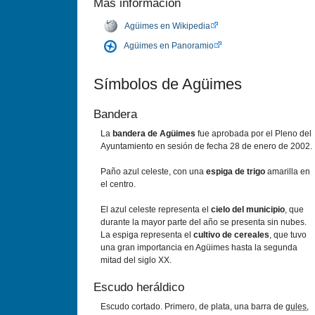
Más información
Agüimes en Wikipedia
Agüimes en Panoramio
Sí­mbolos de Agüimes
Bandera
La
bandera de Agüimes
fue aprobada por el Pleno del
Ayuntamiento en sesión de fecha 28 de enero de 2002.
Paño azul celeste, con una
espiga de trigo
amarilla en
el centro.
El azul celeste representa el
cielo del municipio
, que
durante la mayor parte del año se presenta sin nubes.
La espiga representa el
cultivo de cereales
, que tuvo
una gran importancia en Agüimes hasta la segunda
mitad del siglo XX.
Escudo heráldico
Escudo cortado. Primero, de plata, una barra de
gules
,