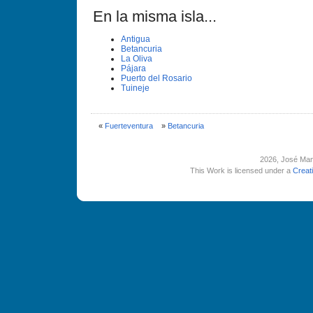
En la misma isla...
Antigua
Betancuria
La Oliva
Pájara
Puerto del Rosario
Tuineje
«
Fuerteventura
»
Betancuria
2026
, José Man
This Work is licensed under a
Creat