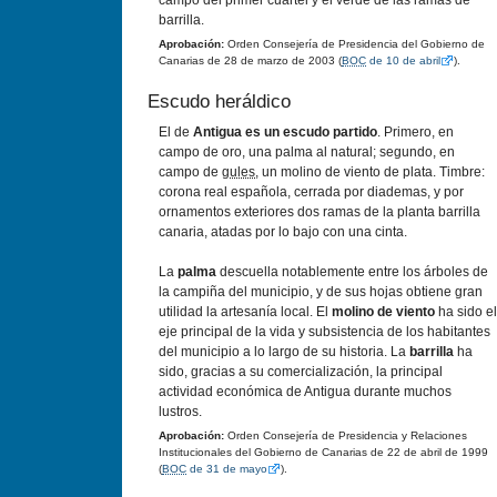
campo del primer cuartel y el verde de las ramas de
barrilla.
Aprobación:
Orden Consejerí­a de Presidencia del Gobierno de
Canarias de 28 de marzo de 2003 (
BOC
de 10 de abril
).
Escudo heráldico
El de
Antigua es un escudo partido
. Primero, en
campo de oro, una palma al natural; segundo, en
campo de
gules
, un molino de viento de plata. Timbre:
corona real española, cerrada por diademas, y por
ornamentos exteriores dos ramas de la planta barrilla
canaria, atadas por lo bajo con una cinta.
La
palma
descuella notablemente entre los árboles de
la campiña del municipio, y de sus hojas obtiene gran
utilidad la artesaní­a local. El
molino de viento
ha sido el
eje principal de la vida y subsistencia de los habitantes
del municipio a lo largo de su historia. La
barrilla
ha
sido, gracias a su comercialización, la principal
actividad económica de Antigua durante muchos
lustros.
Aprobación:
Orden Consejerí­a de Presidencia y Relaciones
Institucionales del Gobierno de Canarias de 22 de abril de 1999
(
BOC
de 31 de mayo
).