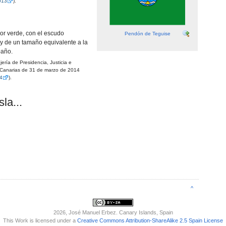
013
).
or verde, con el escudo
Pendón de Teguise
 y de un tamaño equivalente a la
paño.
rí­a de Presidencia, Justicia e
 Canarias de 31 de marzo de 2014
14
).
la...
^
2026
, José Manuel Erbez. Canary Islands, Spain
This Work is licensed under a
Creative Commons Attribution-ShareAlike 2.5 Spain License