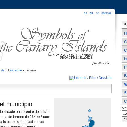
es
|
en
|
de
|
sitemap
S
H
C
C
I
P
ands
»
Lanzarote
»
Teguise
B
W
S
C
el municipio
Se
o situado en el centro de la isla
ranja de terreno de 264 km² que
a la oeste, siendo así­ el más