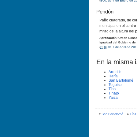
(
BOC
de 4 de Enero de 2
Pendón
Paño cuadrado, de col
municipal en el centro
mitad de la altura del 
Aprobación:
Orden Conseje
Igualdad del Gobierno de
(
BOC
de 7 de Abril de 20
En la misma is
Arrecife
Harí­a
San Bartolomé
Teguise
Tí­as
Tinajo
Yaiza
«
San Bartolomé
»
Tí­as