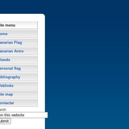
ite menu
ome
anarian Flag
anarian Arms
slands
ersonal flag
ibliography
eblinks
ite map
ontactar
arch: