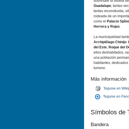
sobresale la silueta de
Guadalupe
, tantas ve
tantas reconstruida, s
rodeada de un importa
como el
Palacio Spí­no
Herrera y Rojas
.
La municipalidad tamb
Archipiélago Chinijo
:
del Este
,
Roque del O
ellos deshabitados, sa
una población perman
habitantes, dedicados 
turismo.
Más información
Teguise en Wiki
Teguise en Pan
Sí­mbolos de 
Bandera