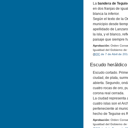
La
bandera de Teguis
en dos franjas de igua
blanca la inferior.
Según el texto de la O
municipio desde tiemp
apellidado de Lanzaro
la isla, y el blanco, re
paisaje que siempre ha
Aprobación:
Orden Conseje
Igualdad del Gobierno de
(
BOC
de 7 de Abril de 20
Escudo heráldico
Escudo cortado. Prime
ciudad, de plata, sur
abierta. Segundo, ond
cuatro rocas de oro, pu
corona real cerrada.
La ciudad representa a
cuatro islas son el Arc
perteneciente al munici
hecho de Teguise es Re
Aprobación:
Orden Conseje
Igualdad del Gobierno de