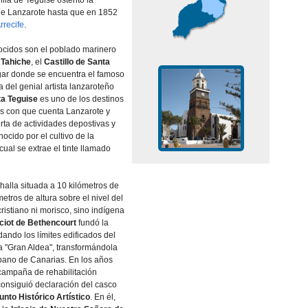
villa de Teguise ostentó la
 de Lanzarote hasta que en 1852
rrecife
.
cidos son el poblado marinero
,
Tahiche
, el
Castillo de Santa
ugar donde se encuentra el famoso
a del genial artista lanzaroteño
a Teguise
es uno de los destinos
vos con que cuenta Lanzarote y
rta de actividades depostivas y
ocido por el cultivo de la
 cual se extrae el tinte llamado
halla situada a 10 kilómetros de
etros de altura sobre el nivel del
ristiano ni morisco, sino indí­gena
ciot de Bethencourt
fundó la
ando los lí­mites edificados del
a "Gran Aldea", transformándola
rbano de Canarias. En los años
 campaña de rehabilitación
consiguió declaración del casco
unto Histórico Artí­stico
. En él,