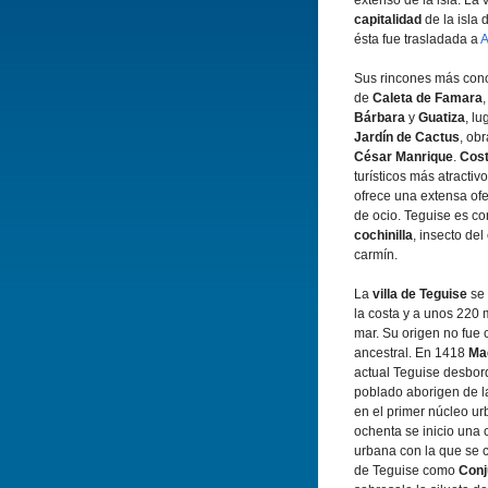
extenso de la isla. La 
capitalidad
de la isla
ésta fue trasladada a
A
Sus rincones más cono
de
Caleta de Famara
Bárbara
y
Guatiza
, l
Jardí­n de Cactus
, obr
César Manrique
.
Cost
turí­sticos más atracti
ofrece una extensa ofe
de ocio. Teguise es con
cochinilla
, insecto del
carmí­n.
La
villa de Teguise
se 
la costa y a unos 220 m
mar. Su origen no fue c
ancestral. En 1418
Ma
actual Teguise desbord
poblado aborigen de l
en el primer núcleo u
ochenta se inicio una
urbana con la que se 
de Teguise como
Conj