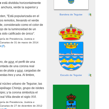
e
está dividida horizontalmente
l anchura, verde la superior y
Bandera de Teguise
rden, "Está popularizada en el
os remotos, llevando el verde
te, considerado como el color de
flejo de la luminosidad de un
 sido calificado de único".
rí­a de Presidencia, Justicia e
 Canarias de 31 de marzo de 2014
14
).
ro, de
azur
, el perfil de una
montada de una corona real
as de plata y
azur
, cargadas de
estas tres y una. Al timbre,
Escudo de Teguise
l núcleo urbano de Teguise; las
hipiélago Chinijo, grupo de islotes
pio; y la corona simboliza el
al Villa desde el siglo XVI.
rí­a de Presidencia, Justicia e
 Canarias de 27 de diciembre de 2012