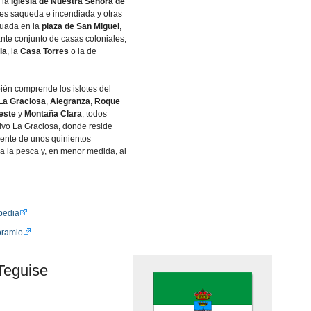
 la
Iglesia de Nuestra Señora de
ces saqueda e incendiada y otras
ituada en la
plaza de San Miguel
,
nte conjunto de casas coloniales,
la
, la
Casa Torres
o la de
ién comprende los islotes del
La Graciosa
,
Alegranza
,
Roque
este
y
Montaña Clara
; todos
lvo La Graciosa, donde reside
ente de unos quinientos
a la pesca y, en menor medida, al
pedia
oramio
Teguise