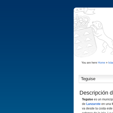
You are here
Home
»
Isl
Teguise
Descripción d
Teguise
es un municipi
de
Lanzarote
en una f
va desde la costa este 