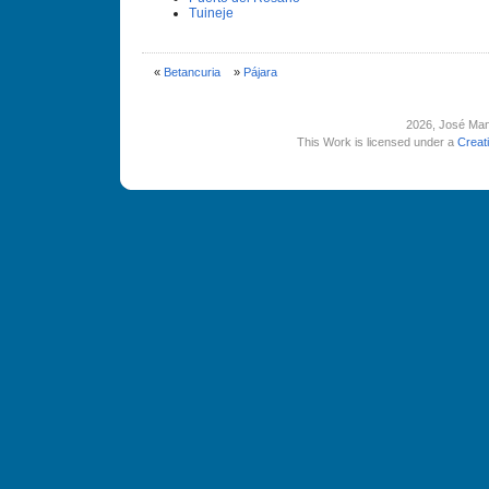
Tuineje
«
Betancuria
»
Pájara
2026
, José Man
This Work is licensed under a
Creat