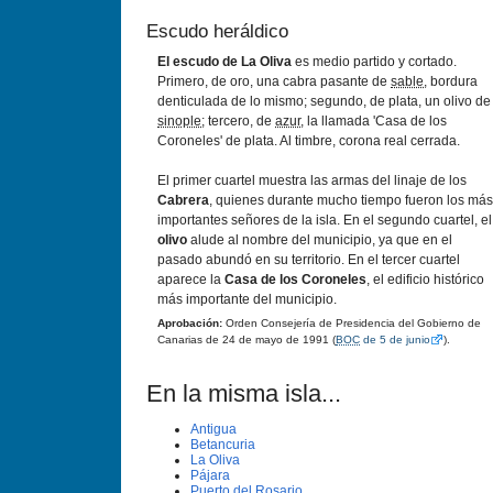
Escudo heráldico
El escudo de La Oliva
es medio partido y cortado.
Primero, de oro, una cabra pasante de
sable
, bordura
denticulada de lo mismo; segundo, de plata, un olivo de
sinople
; tercero, de
azur
, la llamada 'Casa de los
Coroneles' de plata. Al timbre, corona real cerrada.
El primer cuartel muestra las armas del linaje de los
Cabrera
, quienes durante mucho tiempo fueron los más
importantes señores de la isla. En el segundo cuartel, el
olivo
alude al nombre del municipio, ya que en el
pasado abundó en su territorio. En el tercer cuartel
aparece la
Casa de los Coroneles
, el edificio histórico
más importante del municipio.
Aprobación:
Orden Consejería de Presidencia del Gobierno de
Canarias de 24 de mayo de 1991 (
BOC
de 5 de junio
).
En la misma isla...
Antigua
Betancuria
La Oliva
Pájara
Puerto del Rosario