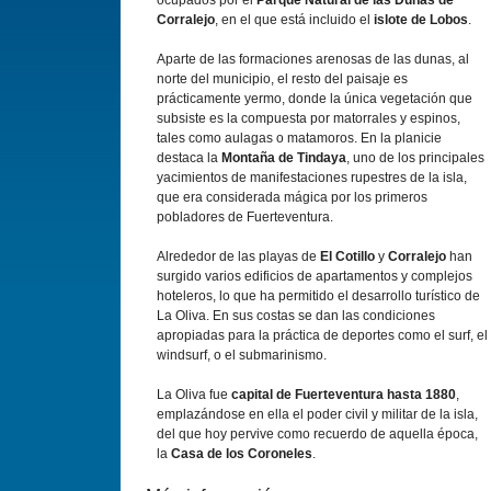
ocupados por el
Parque Natural de las Dunas de
Corralejo
, en el que está incluido el
islote de Lobos
.
Aparte de las formaciones arenosas de las dunas, al
norte del municipio, el resto del paisaje es
prácticamente yermo, donde la única vegetación que
subsiste es la compuesta por matorrales y espinos,
tales como aulagas o matamoros. En la planicie
destaca la
Montaña de Tindaya
, uno de los principales
yacimientos de manifestaciones rupestres de la isla,
que era considerada mágica por los primeros
pobladores de Fuerteventura.
Alrededor de las playas de
El Cotillo
y
Corralejo
han
surgido varios edificios de apartamentos y complejos
hoteleros, lo que ha permitido el desarrollo turístico de
La Oliva. En sus costas se dan las condiciones
apropiadas para la práctica de deportes como el surf, el
windsurf, o el submarinismo.
La Oliva fue
capital de Fuerteventura hasta 1880
,
emplazándose en ella el poder civil y militar de la isla,
del que hoy pervive como recuerdo de aquella época,
la
Casa de los Coroneles
.