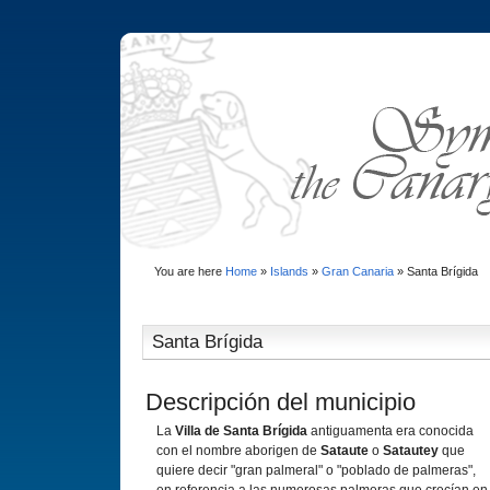
You are here
Home
»
Islands
»
Gran Canaria
»
Santa Brí­gida
Santa Brí­gida
Descripción del municipio
La
Villa de Santa Brí­gida
antiguamenta era conocida
con el nombre aborigen de
Sataute
o
Satautey
que
quiere decir "gran palmeral" o "poblado de palmeras",