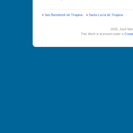
«
San Bartolomé de Tirajana
»
Santa Lucí­a de Tirajana
2026
, José Man
This Work is licensed under a
Creat