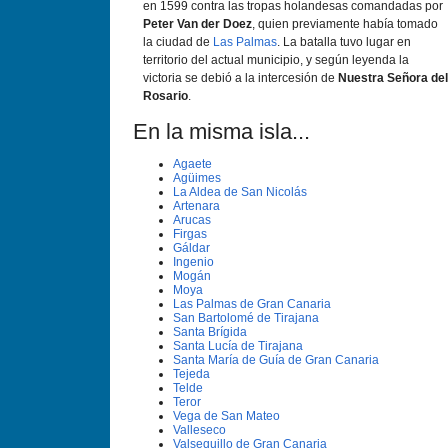
en 1599 contra las tropas holandesas comandadas por
Peter Van der Doez
, quien previamente habí­a tomado
la ciudad de
Las Palmas
. La batalla tuvo lugar en
territorio del actual municipio, y según leyenda la
victoria se debió a la intercesión de
Nuestra Señora del
Rosario
.
En la misma isla...
Agaete
Agüimes
La Aldea de San Nicolás
Artenara
Arucas
Firgas
Gáldar
Ingenio
Mogán
Moya
Las Palmas de Gran Canaria
San Bartolomé de Tirajana
Santa Brí­gida
Santa Lucí­a de Tirajana
Santa Marí­a de Guí­a de Gran Canaria
Tejeda
Telde
Teror
Vega de San Mateo
Valleseco
Valsequillo de Gran Canaria