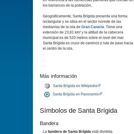
en referencia a las numerosas palmeras que crecí­an en
los barrancos de la población.
Geográficamente, Santa Brí­gida presenta una forma
rectangular y se sitúa en el sector noreste de las
medianí­as de la isla de
Gran Canaria
. Tiene una
extensión de 23,81 km² y la altitud de la cabecera
municipal es de 520 metros sobre el nivel del mar.
Santa Brí­gida es cruce de caminos y ruta de paso hacia
el centro de la isla.
.
.
.
Más información
Santa Brí­gida en Wikipedia
Santa Brí­gida en Panoramio
Sí­mbolos de Santa Brí­gida
Bandera
La
bandera de Santa Brí­gida
está dividida