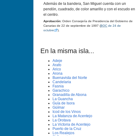
Además de la bandera, San Miguel cuenta con un
pendón, cuadrado, de color amarillo y con el escudo en
el centro.
Aprobación:
Orden Consejería de Presidencia del Gobierno de
Canarias de 22 de septiembre de 1997 (
BOC
de 24 de
octubre
).
En la misma isla...
Adeje
Arafo
Arico
Arona
Buenavista del Norte
Candelaria
Fasnia
Garachico
Granadilla de Abona
La Guancha
Guí­a de Isora
Güí­mar
Icod de los Vinos
La Matanza de Acentejo
La Orotava
La Victoria de Acentejo
Puerto de la Cruz
Los Realejos