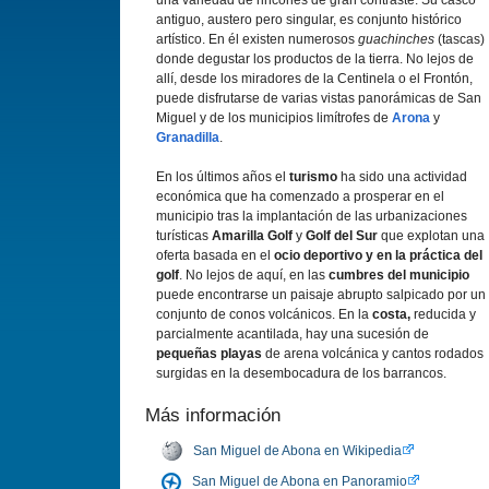
una variedad de rincones de gran contraste. Su casco
antiguo, austero pero singular, es conjunto histórico
artístico. En él existen numerosos
guachinches
(tascas)
donde degustar los productos de la tierra. No lejos de
allí, desde los miradores de la Centinela o el Frontón,
puede disfrutarse de varias vistas panorámicas de San
Miguel y de los municipios limítrofes de
Arona
y
Granadilla
.
En los últimos años el
turismo
ha sido una actividad
económica que ha comenzado a prosperar en el
municipio tras la implantación de las urbanizaciones
turísticas
Amarilla Golf
y
Golf del Sur
que explotan una
oferta basada en el
ocio deportivo y en la práctica del
golf
. No lejos de aquí, en las
cumbres del municipio
puede encontrarse un paisaje abrupto salpicado por un
conjunto de conos volcánicos. En la
costa,
reducida y
parcialmente acantilada, hay una sucesión de
pequeñas playas
de arena volcánica y cantos rodados
surgidas en la desembocadura de los barrancos.
Más información
San Miguel de Abona en Wikipedia
San Miguel de Abona en Panoramio