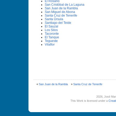
El Rosario
San Cristóbal de La Laguna
San Juan de la Rambla
San Miguel de Abona
Santa Cruz de Tenerife
Santa Úrsula
Santiago del Teide
El Sauzal
Los Silos
Tacoronte
El Tanque
Tegueste
Vilaflor
«
San Juan de la Rambla
»
Santa Cruz de Tenerife
2026
, José Man
This Work is licensed under a
Creat