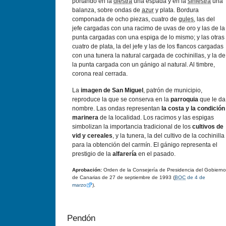
portando en la
diestra
una espada y en la
siniestra
una
balanza, sobre ondas de
azur
y plata. Bordura
componada de ocho piezas, cuatro de
gules
, las del
jefe cargadas con una racimo de uvas de oro y las de la
punta cargadas con una espiga de lo mismo; y las otras
cuatro de plata, la del jefe y las de los flancos cargadas
con una tunera la natural cargada de cochinillas, y la de
la punta cargada con un gánigo al natural. Al timbre,
corona real cerrada.
La
imagen de San Miguel
, patrón de municipio,
reproduce la que se conserva en la
parroquia
que le da
nombre. Las ondas representan
la costa y la condición
marinera
de la localidad. Los racimos y las espigas
simbolizan la importancia tradicional de los
cultivos de
vid y cereales
, y la tunera, la del cultivo de la cochinilla
para la obtención del carmín. El gánigo representa el
prestigio de la
alfarería
en el pasado.
Aprobación:
Orden de la Consejería de Presidencia del Gobierno
de Canarias de 27 de septiembre de 1993 (
BOC
de 4 de
marzo
).
Pendón