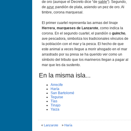
de oro (aunque el Decreto dice “de
sable
”). Segundo,
de
azur
, pandión de plata, asiendo un pez de oro. Al
timbre, corona marquesal.
El primer cuartel representa las armas del linaje
Herrera
,
marqueses de Lanzarote
, como indica la
corona. En el segundo cuartel, el pandión o
guincho
,
ave pescadora, simboliza los tradicionales vínculos de
la población con el mar y la pesca. El hecho de que
este animal a veces llegue a morir ahogado en el mar
arrastrado por su presa se ha querido ver como un
símbolo del tributo que los marineros llegan a pagar al
mar que les da sustento.
En la misma isla...
Arrecife
Harí­a
San Bartolomé
Teguise
Tí­as
Tinajo
Yaiza
«
Lanzarote
»
Harí­a