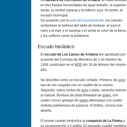
La
bandera de Los Llanos de Aridane
se halla dividida
en tres franjas horizontales de igual tamaño, la superior
verde, la central naranja y la inferior azul. Al centro, el
escudo municipal.
De acuerdo con la
web del Ayuntamiento
, los colores
simbolizan la belleza del Valle de Aridane: el azul el
cielo y el mar, y el naranja y el verde el color de la tierra
y los cultivos como la platanera.
Escudo heráldico
El
escudo de Los Llanos de Aridane
fue aprobado por
acuerdo del Consejo de Ministros de 2 de febrero de
1956, publicado en el
BOE
del 16 de febrero del mismo
año.
Se describe como un escudo cortado. Primero, de
azur
,
isla de oro cargada con un castillo de lo mismo.
Segundo, sobre ondas de
azur
y plata, caracola marina
al natural. Bordura de plata fileteada de
gules
, con
cuatro cruces griegas de
gules
alternadas con cuatro
violetas palmenses de púrpura. Al timbre, corona real
abierta.
El primer cuartel simboliza la
conquista de La Palma
y
su incorporación a Castilla. El segundo cuartel combina