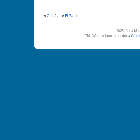
«
Garafí­a
»
El Paso
2026
, José Man
This Work is licensed under a
Creat