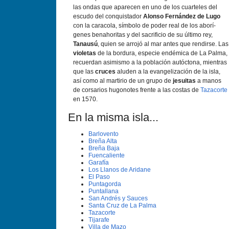
las ondas que aparecen en uno de los cuarteles del
escudo del conquistador
Alonso Fernández de Lugo
con la caracola, sí­mbolo de poder real de los aborí­
genes benahoritas y del sacrificio de su último rey,
Tanausú
, quien se arrojó al mar antes que rendirse. Las
violetas
de la bordura, especie endémica de La Palma,
recuerdan asimismo a la población autóctona, mientras
que las
cruces
aluden a la evangelización de la isla,
así­ como al martirio de un grupo de
jesuitas
a manos
de corsarios hugonotes frente a las costas de
Tazacorte
en 1570.
En la misma isla...
Barlovento
Breña Alta
Breña Baja
Fuencaliente
Garafí­a
Los Llanos de Aridane
El Paso
Puntagorda
Puntallana
San Andrés y Sauces
Santa Cruz de La Palma
Tazacorte
Tijarafe
Villa de Mazo