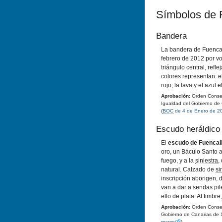
Sí­mbolos de 
Bandera
La bandera de Fuencal
febrero de 2012 por vo
triángulo central, refl
colores representan: e
rojo, la lava y el azul e
Aprobación:
Orden Conseje
Igualdad del Gobierno de
(
BOC
de 4 de Enero de 2
Escudo heráldico
El
escudo de Fuencal
oro, un Báculo Santo a
fuego, y a la
siniestra
,
natural. Calzado de
si
inscripción aborigen,
van a dar a sendas pil
ello de plata. Al timbr
Aprobación:
Orden Conseje
Gobierno de Canarias de 
marzo
).