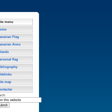
ite menu
ome
anarian Flag
anarian Arms
slands
ersonal flag
ibliography
eblinks
ite map
ontactar
arch: