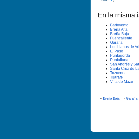
En la misma is
Barlovento
Breña Alta
Breña Baja
Fuencaliente
Garafí­a
Los Llanos de Ar
El Paso
Puntagorda
Puntallana
San Andrés y Sa
Santa Cruz de L
Tazacorte
Tijarafe
Villa de Mazo
«
Breña Baja
»
Garafí­a