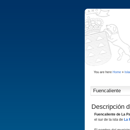
You are here
Home
»
Isl
Fuencaliente
Descripción d
Fuencaliente de La P
el sur de la isla de
La 