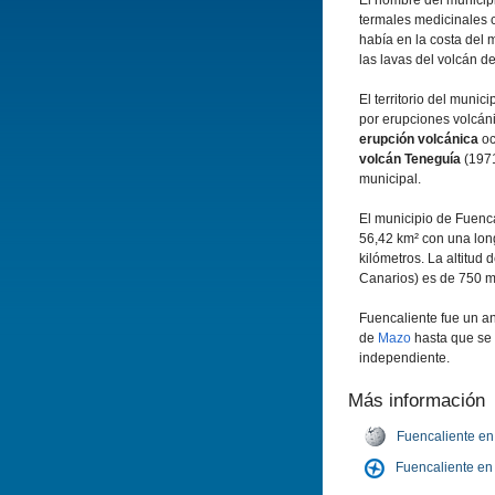
El nombre del municip
termales medicinales
habí­a en la costa del
las lavas del volcán de
El territorio del munic
por erupciones volcán
erupción volcánica
oc
volcán Teneguí­a
(1971
municipal.
El municipio de Fuenca
56,42 km² con una lon
kilómetros. La altitud 
Canarios) es de 750 me
Fuencaliente fue un an
de
Mazo
hasta que se 
independiente.
Más información
Fuencaliente en
Fuencaliente e