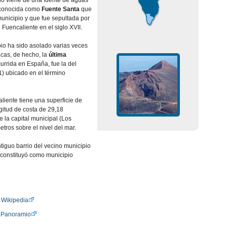
io viene de una fuente de aguas
 conocida como
Fuente Santa
que
 municipio y que fue sepultada por
 Fuencaliente en el siglo XVII.
ipio ha sido asolado varias veces
icas, de hecho, la
última
urrida en España, fue la del
) ubicado en el término
liente tiene una superficie de
gitud de costa de 29,18
de la capital municipal (Los
tros sobre el nivel del mar.
tiguo barrio del vecino municipio
constituyó como municipio
 Wikipedia
n Panoramio