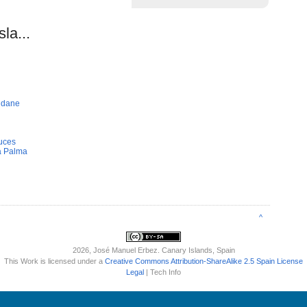
la...
idane
uces
a Palma
^
2026
, José Manuel Erbez. Canary Islands, Spain
This Work is licensed under a
Creative Commons Attribution-ShareAlike 2.5 Spain License
Legal
| Tech Info