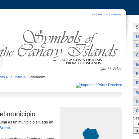
es
|
en
|
de
|
sitemap
S
H
C
C
I
P
ands
»
La Palma
»
Fuencaliente
B
W
S
C
el municipio
Se
alma
es un municipio situado en
Palma
.