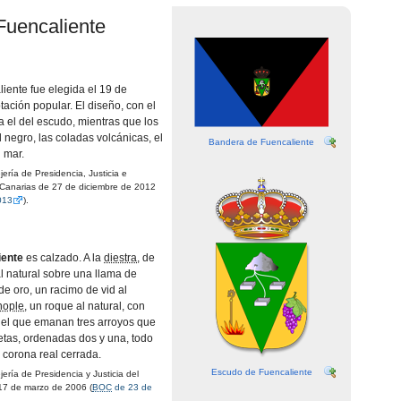
Fuencaliente
iente fue elegida el 19 de
tación popular. El diseño, con el
eja el del escudo, mientras que los
l negro, las coladas volcánicas, el
Bandera de Fuencaliente
l mar.
rí­a de Presidencia, Justicia e
 Canarias de 27 de diciembre de 2012
013
).
iente
es calzado. A la
diestra
, de
l natural sobre una llama de
 de oro, un racimo de vid al
nople
, un roque al natural, con
 del que emanan tres arroyos que
etas, ordenadas dos y una, todo
e, corona real cerrada.
Escudo de Fuencaliente
rí­a de Presidencia y Justicia del
17 de marzo de 2006 (
BOC
de 23 de