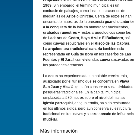
erupciones volcánicas recientes
acaecidas en el año
1909
. Sin embargo, el término municipal es un
contraste de paisajes, como los de los caserí­os de
medianí­as de
Aripe
o
Chirche
. Cerca de estos se han
encontrado muestras de la presencia
guanche anterior
a la conquista de la isla
en numerosos yacimientos,
grabados rupestres
y restos arqueológicos como los
de
Laderas de Cedro
,
Hoya Azul
o
El Bailadero
; así­
como cuevas sepulcrales en el
Risco de las Cabras
.
La
arquitectura tradicional canaria
también está
representada en Guí­a de Isora en los caserí­os de
Las
Fuentes
y
El Jaral
, con
viviendas cueva
excavadas en
los paredones arenosos.
La
costa
ha experimentado un notable crecimiento,
auspiciado por el turismo que se concentra en
Playa
San Juan
y
Alcalá
, que aún conservan sus actividades
pesqueras tradicionales. En la capital municipal,
emplazada a 580 metros sobre el nivel del mar, su
iglesia parroquial
, antigua ermita, ha sido restaurada
en los últimos siglos, pero aún conserva su estructura
tradicional en tres naves y su
artesonado de influencia
mudéjar
.
Más información