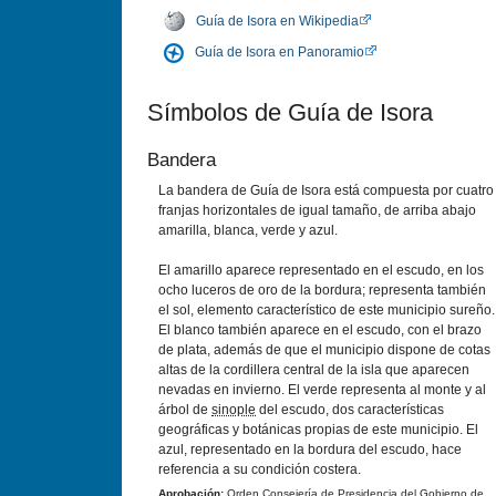
Guí­a de Isora en Wikipedia
Guí­a de Isora en Panoramio
Sí­mbolos de Guí­a de Isora
Bandera
La bandera de Guí­a de Isora está compuesta por cuatro
franjas horizontales de igual tamaño, de arriba abajo
amarilla, blanca, verde y azul.
El amarillo aparece representado en el escudo, en los
ocho luceros de oro de la bordura; representa también
el sol, elemento caracterí­stico de este municipio sureño.
El blanco también aparece en el escudo, con el brazo
de plata, además de que el municipio dispone de cotas
altas de la cordillera central de la isla que aparecen
nevadas en invierno. El verde representa al monte y al
árbol de
sinople
del escudo, dos caracterí­sticas
geográficas y botánicas propias de este municipio. El
azul, representado en la bordura del escudo, hace
referencia a su condición costera.
Aprobación:
Orden Consejerí­a de Presidencia del Gobierno de