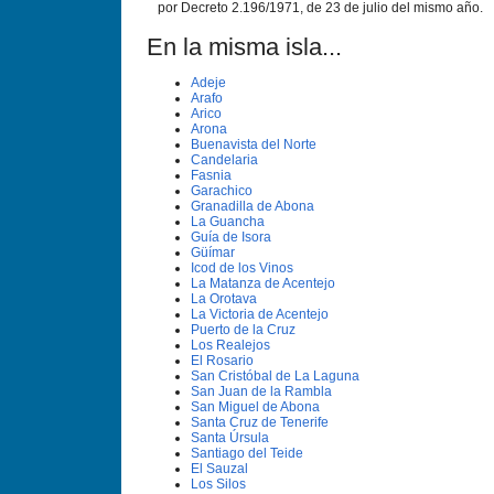
por Decreto 2.196/1971, de 23 de julio del mismo año.
En la misma isla...
Adeje
Arafo
Arico
Arona
Buenavista del Norte
Candelaria
Fasnia
Garachico
Granadilla de Abona
La Guancha
Guí­a de Isora
Güí­mar
Icod de los Vinos
La Matanza de Acentejo
La Orotava
La Victoria de Acentejo
Puerto de la Cruz
Los Realejos
El Rosario
San Cristóbal de La Laguna
San Juan de la Rambla
San Miguel de Abona
Santa Cruz de Tenerife
Santa Úrsula
Santiago del Teide
El Sauzal
Los Silos