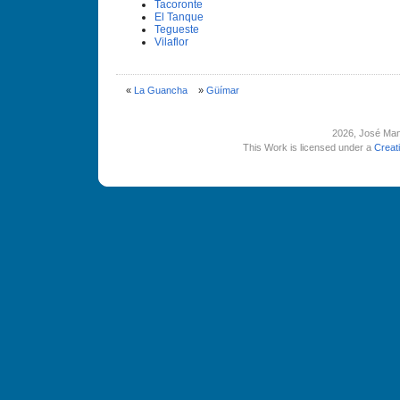
Tacoronte
El Tanque
Tegueste
Vilaflor
«
La Guancha
»
Güí­mar
2026
, José Man
This Work is licensed under a
Creat