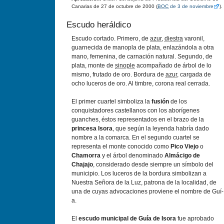
Canarias de 27 de octubre de 2000 (
BOC
de 3 de noviembre
).
Escudo heráldico
Escudo cortado. Primero, de
azur
,
diestra
varonil,
guarnecida de manopla de plata, enlazándola a otra
mano, femenina, de carnación natural. Segundo, de
plata, monte de
sinople
acompañado de árbol de lo
mismo, frutado de oro. Bordura de
azur
, cargada de
ocho luceros de oro. Al timbre, corona real cerrada.
El primer cuartel simboliza la
fusión
de los
conquistadores castellanos con los aborí­genes
guanches, éstos representados en el brazo de la
princesa Isora
, que según la leyenda habrí­a dado
nombre a la comarca. En el segundo cuartel se
representa el monte conocido como
Pico Viejo
o
Chamorra
y el árbol denominado
Almácigo de
Chajajo
, considerado desde siempre un sí­mbolo del
municipio. Los luceros de la bordura simbolizan a
Nuestra Señora de la Luz, patrona de la localidad, de
una de cuyas advocaciones proviene el nombre de Guí­
a.
El
escudo municipal de Guí­a de Isora
fue aprobado