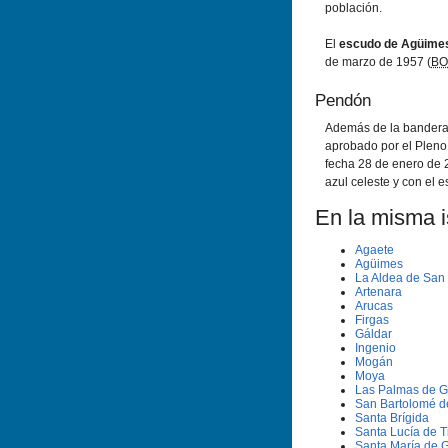
población.
El
escudo de Agüime
de marzo de 1957 (
BO
Pendón
Además de la bandera
aprobado por el Pleno
fecha 28 de enero de 
azul celeste y con el e
En la misma is
Agaete
Agüimes
La Aldea de San
Artenara
Arucas
Firgas
Gáldar
Ingenio
Mogán
Moya
Las Palmas de G
San Bartolomé d
Santa Brí­gida
Santa Lucí­a de T
Santa Marí­a de 