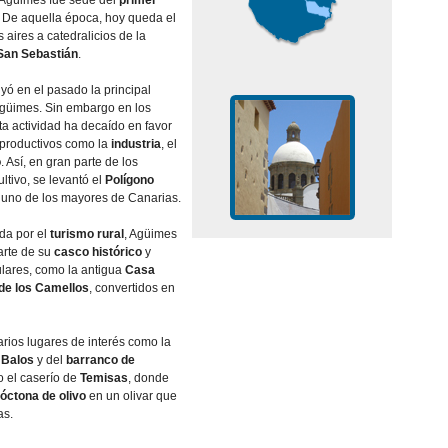
, Agüimes fue sede del
primer
. De aquella época, hoy queda el
s aires a catedralicios de la
 San Sebastián
.
uyó en el pasado la principal
Agüimes. Sin embargo en los
ta actividad ha decaí­do en favor
 productivos como la
industria
, el
o
. Así­, en gran parte de los
ltivo, se levantó el
Polí­gono
, uno de los mayores de Canarias.
da por el
turismo rural
, Agüimes
arte de su
casco histórico
y
ulares, como la antigua
Casa
de los Camellos
, convertidos en
rios lugares de interés como la
 Balos
y del
barranco de
o el caserí­o de
Temisas
, donde
óctona de olivo
en un olivar que
as.