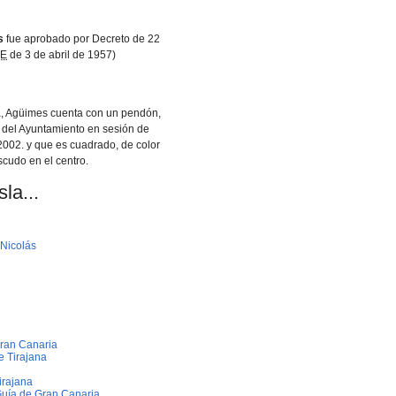
s
fue aprobado por Decreto de 22
E
de 3 de abril de 1957)
, Agüimes cuenta con un pendón,
 del Ayuntamiento en sesión de
2002. y que es cuadrado, de color
scudo en el centro.
la...
 Nicolás
ran Canaria
e Tirajana
irajana
Guí­a de Gran Canaria