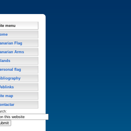
ite menu
ome
anarian Flag
anarian Arms
slands
ersonal flag
ibliography
eblinks
ite map
ontactar
arch: