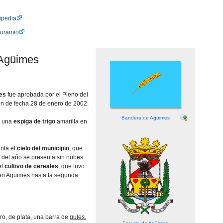
ipedia
oramio
 Agüimes
es
fue aprobada por el Pleno del
n de fecha 28 de enero de 2002.
Bandera de Agüimes
n una
espiga de trigo
amarilla en
enta el
cielo del municipio
, que
 del año se presenta sin nubes.
el
cultivo de cereales
, que tuvo
en Agüimes hasta la segunda
ro, de plata, una barra de
gules
,