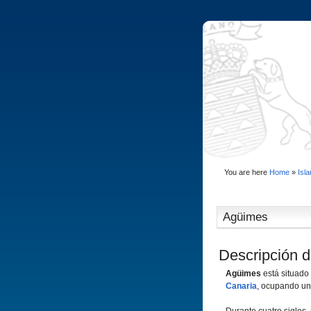
You are here
Home
»
Isl
Agüimes
Descripción d
Agüimes
está situado 
Canaria
, ocupando un