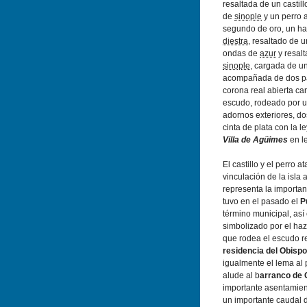
resaltada de un castil
de
sinople
y un perro a
segundo de oro, un haz
diestra
, resaltado de 
ondas de
azur
y resal
sinople
, cargada de u
acompañada de dos p
corona real abierta ca
escudo, rodeado por 
adornos exteriores, do
cinta de plata con la 
Villa de Agüimes
en l
El castillo y el perro 
vinculación de la isla 
representa la importanc
tuvo en el pasado el
P
término municipal, así
simbolizado por el haz
que rodea el escudo re
residencia del Obisp
igualmente el lema al 
alude al b
arranco de
importante asentamien
un importante caudal 