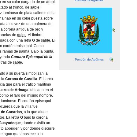
Escudo de Agüimes
lo en su color cargado de un árbol
tado al tronco, de
sable
;
 luminoso de plata saliente de la
una nao en su color puesta sobre
tada a su vez de una palmera de
na corona antigua de oro y
anelas de
gules
. Al timbre,
rgada con una letra
G
de
sable
. El
un cordón episcopal. Como
s ramas de palma. Bajo la punta,
leyenda
Cámara Episcopal de la
Pendón de Agüimes
etras de
sable
.
atado a su puerta simbolizan la
a la
Corona de Castilla
. El barco
ia que para el tráfico marí­timo
uerto de Arinaga,
ubicado en el
­ como el faro del mismo nombre,
 luminoso. El cordón episcopal
cuerda que la villa fue
o de Canarias
, a lo que alude
pie. La
letra G
bajo la corona
 Guayadeque
, donde existió un
to aborigen y por donde discurre
de agua que abastece a la