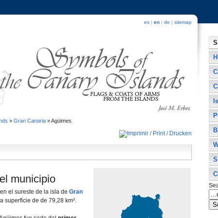
es
|
en
|
de
|
sitemap
S
H
C
C
I
P
ands
»
Gran Canaria
»
Agüimes
B
W
S
C
el municipio
Se
en el sureste de la isla de
Gran
a superficie de de 79,28 km².