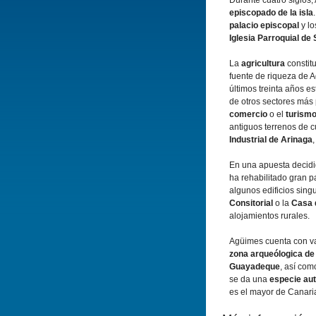
Durante cuatro siglos
episcopado de la isla
palacio episcopal
y lo
Iglesia Parroquial de
La
agricultura
constit
fuente de riqueza de 
últimos treinta años es
de otros sectores más
comercio
o el
turism
antiguos terrenos de cu
Industrial de Arinaga
En una apuesta decidi
ha rehabilitado gran p
algunos edificios sing
Consitorial
o la
Casa 
alojamientos rurales.
Agüimes cuenta con va
zona arqueólogica de
Guayadeque
, así­ com
se da una
especie aut
es el mayor de Canari