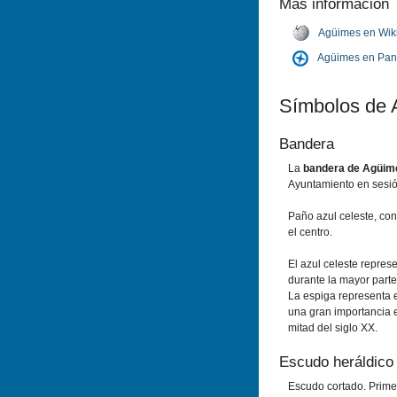
Más información
Agüimes en Wik
Agüimes en Pan
Sí­mbolos de
Bandera
La
bandera de Agüim
Ayuntamiento en sesió
Paño azul celeste, co
el centro.
El azul celeste repres
durante la mayor parte
La espiga representa 
una gran importancia 
mitad del siglo XX.
Escudo heráldico
Escudo cortado. Prime