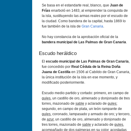
Se basa en el estandarte real, blanco, que
Juan de
Frías
enarboló en 1483, al emprender la conquista de
la isla, sustituyendo las armas reales por el escudo de
la ciudad. Como bandera de la capital, hasta 1869 lo
fue también de la isla de
Gran Canaria
.
No hay constancia de la aprobación oficial de la
bandera municipal de Las Palmas de Gran Canaria
.
Escudo heráldico
El
escudo municipal de Las Palmas de Gran Canaria
,
fue concedido por
Real Cédula de la Reina Doña
Juana de Castilla
en 1506 al Cabildo de Gran Canaria,
la única institución de la isla en ese momento, y
modificado posteriormente.
Escudo medio partido y cortado: primero, en campo de
gules
, un castillo de oro, almenado y donjonado de tres
torres, mazonado de
sable
y aclarado de
gules
;
segundo, en campo de plata, un león rampante de
gules
, coronado, lampasado y armado de oro; y tercero,
de
azur
, un castillo de oro, almenado y donjonado de
tres torres, mazonado de
sable
y aclarado de
gules
,
acompañado de dos palmeras en su color, acostadas