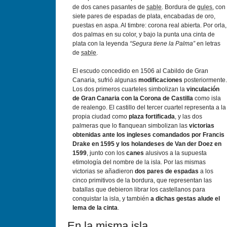
de dos canes pasantes de
sable
. Bordura de
gules
, con
siete pares de espadas de plata, encabadas de oro,
puestas en aspa. Al timbre: corona real abierta. Por orla,
dos palmas en su color, y bajo la punta una cinta de
plata con la leyenda
“Segura tiene la Palma”
en letras
de
sable
.
El escudo concedido en 1506 al Cabildo de Gran
Canaria, sufrió algunas
modificaciones
posteriormente.
Los dos primeros cuarteles simbolizan la
vinculación
de Gran Canaria con la Corona de Castilla
como isla
de realengo. El castillo del tercer cuartel representa a la
propia ciudad como
plaza fortificada
, y las dos
palmeras que lo flanquean simbolizan las
victorias
obtenidas ante los ingleses comandados por Francis
Drake en 1595 y los holandeses de Van der Doez en
1599
, junto con los
canes
alusivos a la supuesta
etimología del nombre de la isla. Por las mismas
victorias se añadieron
dos pares de espadas
a los
cinco primitivos de la bordura, que representan las
batallas que debieron librar los castellanos para
conquistar la isla, y también
a dichas gestas alude el
lema de la cinta
.
En la misma isla...