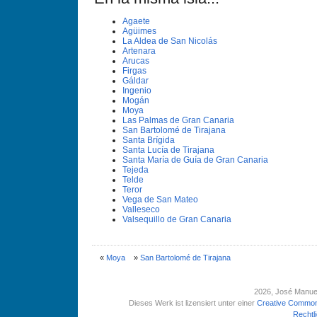
Agaete
Agüimes
La Aldea de San Nicolás
Artenara
Arucas
Firgas
Gáldar
Ingenio
Mogán
Moya
Las Palmas de Gran Canaria
San Bartolomé de Tirajana
Santa Brí­gida
Santa Lucí­a de Tirajana
Santa Marí­a de Guí­a de Gran Canaria
Tejeda
Telde
Teror
Vega de San Mateo
Valleseco
Valsequillo de Gran Canaria
«
Moya
»
San Bartolomé de Tirajana
2026
, José Manue
Dieses Werk ist lizensiert unter einer
Creative Common
Rechtl