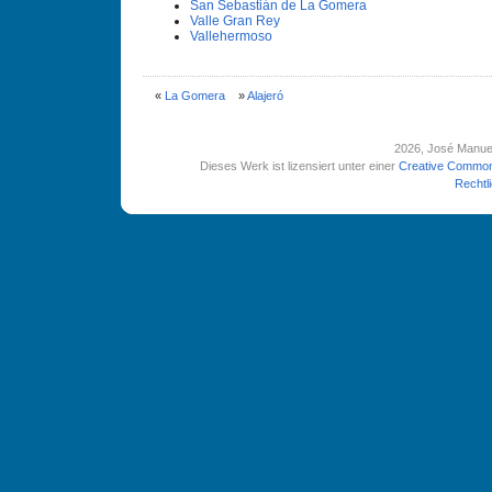
San Sebastián de La Gomera
Valle Gran Rey
Vallehermoso
«
La Gomera
»
Alajeró
2026
, José Manue
Dieses Werk ist lizensiert unter einer
Creative Common
Rechtl