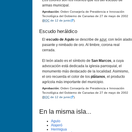
Los colores son los mismos que los del escudo de
armas municipal.
Aprobación:
Orden Consejería de Presidencia e Innovación
Tecnológica del Gobierno de Canarias de 27 de mayo de 2002
(
BOC
de 12 de junio
).
Escudo heráldico
El
escudo de Agulo
se describe de
azur
, con león alado
pasante y nimbado de oro. Al timbre, corona real
cerrada.
El león alado es el símbolo de
San Marcos
, a cuya
advocación está dedicada la iglesia parroquial, el
monumento más destacado de la localidad. Asimismo,
el oro recuerda el color de los
plátanos
, el producto
agrícola más importante del municipio.
Aprobación:
Orden Consejería de Presidencia e Innovación
Tecnológica del Gobierno de Canarias de 27 de mayo de 2002
(
BOC
de 12 de junio
).
En la misma isla...
Agulo
Alajeró
Hermigua