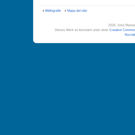
«
Bibliografie
»
Mapa del sitio
2026
, José Manue
Dieses Werk ist lizensiert unter einer
Creative Common
Rechtl