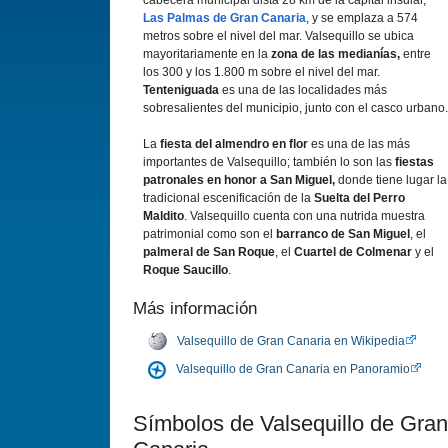
cabecera municipal dista 28 km de la capital insular,
Las Palmas de Gran Canaria
, y se emplaza a 574
metros sobre el nivel del mar. Valsequillo se ubica
mayoritariamente en la
zona de las medianías,
entre
los 300 y los 1.800 m sobre el nivel del mar.
Tenteniguada
es una de las localidades más
sobresalientes del municipio, junto con el casco urbano.
La
fiesta del almendro en flor
es una de las más
importantes de Valsequillo; también lo son las
fiestas
patronales en honor a San Miguel,
donde tiene lugar la
tradicional escenificación de la
Suelta del Perro
Maldito
. Valsequillo cuenta con una nutrida muestra
patrimonial como son el
barranco de San Miguel
, el
palmeral de San Roque
, el
Cuartel de Colmenar
y el
Roque Saucillo
.
Más información
Valsequillo de Gran Canaria en Wikipedia
Valsequillo de Gran Canaria en Panoramio
Símbolos de Valsequillo de Gran