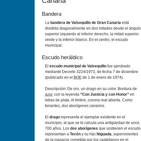
Canaria
Bandera
La
bandera de Valsequillo de Gran Canaria
está
dividida diagonalmente en dos mitades desde el ángulo
superior izquierdo al inferior derecho, la mitad superior
verde y la inferior blanco. En el centro, el escudo
municipal.
Escudo heráldico
El
escudo municipal de Valsequillo
fue aprobado
mediante Decreto 3224/1973, de fecha 7 de diciembre
(publicado en el
BOE
de 1 de enero de 1974).
Descripción: De oro, un drago en su color. Bordura de
azur
, con la leyenda
“Con Justicia y con Honor”
en
letras de plata. Al timbre, corona real abierta. Como
tenantes, dos aborígenes canarios.
El
drago
representa el ejemplar existente en el
municipio, al que se le calcula una antigüedad de unos
700 años. Los
dos aborígenes
que sostienen el escudo
representan a
Tecén
y su hijo
Niguada
, supervivientes
de la masacre cometida por los castellanos en el