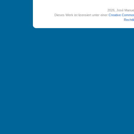
2026
, José Manue
Dieses Werk ist lizensiert unter einer
Creative Common
Rechtl