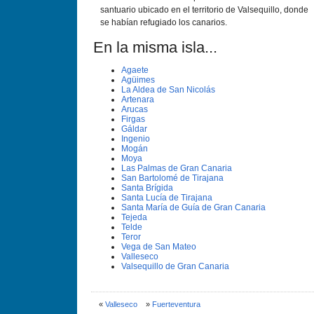
santuario ubicado en el territorio de Valsequillo, donde
se habían refugiado los canarios.
En la misma isla...
Agaete
Agüimes
La Aldea de San Nicolás
Artenara
Arucas
Firgas
Gáldar
Ingenio
Mogán
Moya
Las Palmas de Gran Canaria
San Bartolomé de Tirajana
Santa Brí­gida
Santa Lucí­a de Tirajana
Santa Marí­a de Guí­a de Gran Canaria
Tejeda
Telde
Teror
Vega de San Mateo
Valleseco
Valsequillo de Gran Canaria
«
Valleseco
»
Fuerteventura