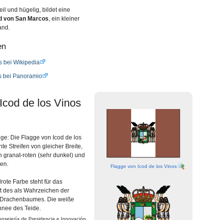
teil und hügelig, bildet eine
d von San Marcos
, ein kleiner
and.
en
s bei Wikipedia
os bei Panoramio
Icod de los Vinos
ge: Die Flagge von Icod de los
te Streifen von gleicher Breite,
 granat-roten (sehr dunkel) und
ßen.
Flagge von Icod de los Vinos
ote Farbe steht für das
ft des als Wahrzeichen der
Drachenbaumes. Die weiße
hnee des Teide.
sejería de Presidencia e Innovación