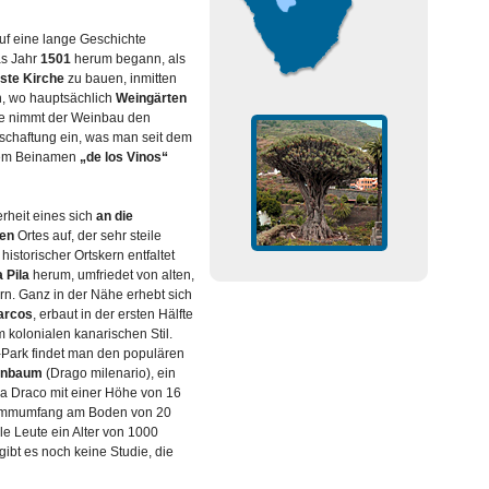
 auf eine lange Geschichte
as Jahr
1501
herum begann, als
ste Kirche
zu bauen, inmitten
n, wo hauptsächlich
Weingärten
ute nimmt der Weinbau den
tschaftung ein, was man seit dem
em Beinamen
„de los Vinos“
rheit eines sich
an die
ten
Ortes auf, der sehr steile
historischer Ortskern entfaltet
a Pila
herum, umfriedet von alten,
n. Ganz in der Nähe erhebt sich
arcos
, erbaut in der ersten Hälfte
 kolonialen kanarischen Stil.
ark findet man den populären
henbaum
(Drago milenario), ein
a Draco mit einer Höhe von 16
ammumfang am Boden von 20
e Leute ein Alter von 1000
ibt es noch keine Studie, die