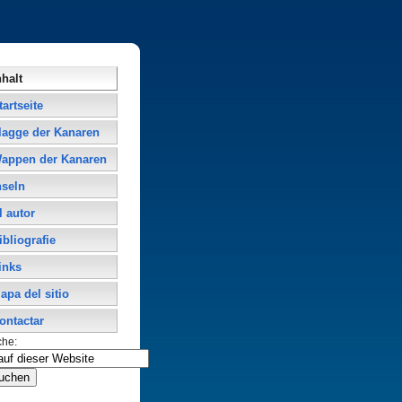
nhalt
tartseite
lagge der Kanaren
appen der Kanaren
nseln
l autor
ibliografie
inks
apa del sitio
ontactar
che: