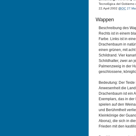
Tecnológica del Gobierno
22.April 2002 (
BOC
27.Ma
Wappen
Beschreibung des Wapp
Rechts ist in einem bla
Farbe. Links ist in ein
Drachenbaum in natür
einen grünen, mit ach
Schildrand. Vier kana
Schildhalter, zwei an j
Palmenzweig in der Ha
geschlossene, königli
Bedeutung: Der Teide 
Anwesenheit die Lands
Drachenbaum ist ein A
Exemplars, das in der 
spielen auf den Wein
und Berühmtheit verlieh
Kleinkönige der Guanc
Abona), die sich in di
Frieden mit den kastil