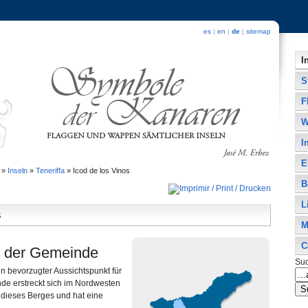
es
|
en
|
de
|
sitemap
I
S
F
W
I
E
»
Inseln
»
Teneriffa
»
Icod de los Vinos
B
L
s
M
C
 der Gemeinde
Su
in bevorzugter Aussichtspunkt für
de erstreckt sich im Nordwesten
 dieses Berges und hat eine