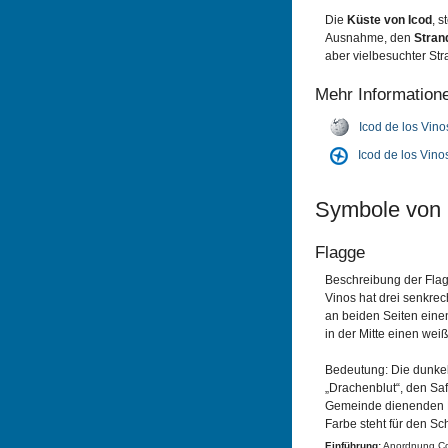
Die
Küste von Icod
, s
Ausnahme, den
Stran
aber vielbesuchter Str
Mehr Information
Icod de los Vino
Icod de los Vin
Symbole von 
Flagge
Beschreibung der Flag
Vinos hat drei senkrech
an beiden Seiten einen
in der Mitte einen wei
Bedeutung: Die dunkelr
„Drachenblut“, den Sa
Gemeinde dienenden 
Farbe steht für den Sc
Einführung:
Anordnung Con