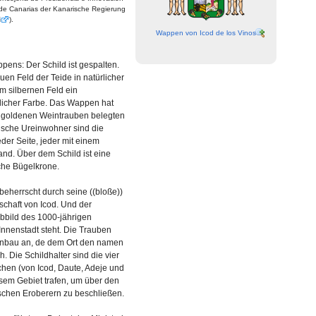
 de Canarias der Kanarische Regierung
i
).
Wappen von Icod de los Vinos
ens: Der Schild ist gespalten.
uen Feld der Teide in natürlicher
em silbernen Feld ein
licher Farbe. Das Wappen hat
t goldenen Weintrauben belegten
rische Ureinwohner sind die
eder Seite, jeder mit einem
nd. Über dem Schild ist eine
che Bügelkrone.
beherrscht durch seine ((bloße))
chaft von Icod. Und der
bbild des 1000-jährigen
Innenstadt steht. Die Trauben
anbau an, de dem Ort den namen
. Die Schildhalter sind die vier
hen (von Icod, Daute, Adeje und
esem Gebiet trafen, um über den
ischen Eroberern zu beschließen.