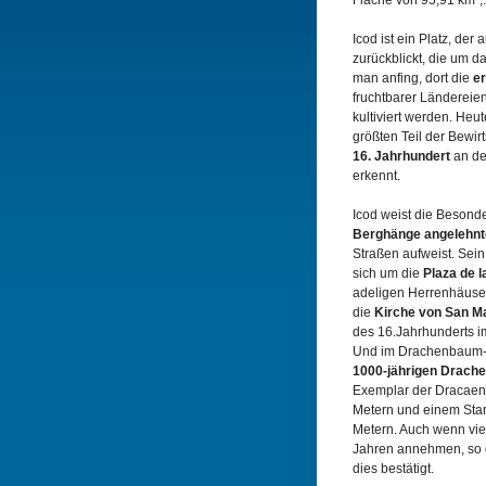
Fläche von 95,91 km²;.
Icod ist ein Platz, der
zurückblickt, die um d
man anfing, dort die
er
fruchtbarer Ländereie
kultiviert werden. He
größten Teil der Bewir
16. Jahrhundert
an d
erkennt.
Icod weist die Besonde
Berghänge angelehn
Straßen aufweist. Sein 
sich um die
Plaza de l
adeligen Herrenhäuser
die
Kirche von San M
des 16.Jahrhunderts im
Und im Drachenbaum-P
1000-jährigen Drac
Exemplar der Dracaen
Metern und einem St
Metern. Auch wenn viel
Jahren annehmen, so g
dies bestätigt.