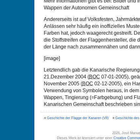
Mehr Informationen gibt es bei: Bilder und 
Wappen der Autonomen Gemeinschaft
Andererseits ist auf Volksfesten, Jahrmärkt
Anlässen sehr häufig ein inoffizielles Must
Farben hat, jedoch waagerecht gestreift. De
die Stoffstreifen der Flaggenhersteller, die
der Länge nach zusammennähen und dann 
[image]
Letztendlich gab die Kanarische Regierun
21.Dezember 2004 (
BOC
07-01-2005), geän
November 2005 (
BOC
02-12-2005), ein Han
Verwendung von Symbolen heraus, in dem
Wappen, Tingierung (=Farbgebung) und F
Kanarischen Gemeinschaft beschrieben sin
«
Geschichte der Flagge der Kanaren (VII)
»
Geschichte des
2026
, José Manue
Dieses Werk ist lizensiert unter einer
Creative Common