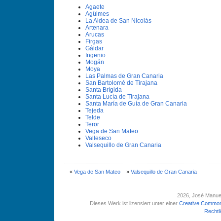
Agaete
Agüimes
La Aldea de San Nicolás
Artenara
Arucas
Firgas
Gáldar
Ingenio
Mogán
Moya
Las Palmas de Gran Canaria
San Bartolomé de Tirajana
Santa Brí­gida
Santa Lucí­a de Tirajana
Santa Marí­a de Guí­a de Gran Canaria
Tejeda
Telde
Teror
Vega de San Mateo
Valleseco
Valsequillo de Gran Canaria
«
Vega de San Mateo
»
Valsequillo de Gran Canaria
2026
, José Manue
Dieses Werk ist lizensiert unter einer
Creative Common
Rechtl