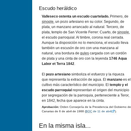
Escudo heráldico
Valleseco ostenta un escudo cuartelado.
Primero, de
sinople
, un pozo artesiano en su color. Segundo, de
plata, un manzano arrancado al natural. Tercero, de
plata, templo de San Vicente Ferrer: Cuarto, de
sinople
,
el escudo parroquial. Al timbre, corona real cerrada.
Aunque la disposición no lo menciona, el escudo lleva
también un escusón de oro con una manzana al
natural, una bordura de
gules
cargada con un cordón
de plata y una cinta de oro con la leyenda
1746 Aqua
Labor et Terra 1842
.
El
pozo artesiano
simboliza el esfuerzo y la riqueza
que representa la extracción de agua. El
manzano
es el
cultivo más caracterí­stico del municipio. El
templo y el
escudo parroquial
representan el origen del municipio
por segregación de la parroquia, perteneciente a Teror,
en 1842, fecha que aparece en la cinta.
Aprobación:
Orden Consejerí­a de la Presidencia del Gobierno de
Canarias de 6 de abril de 1988 (
BOC
de 11 de abril
).
En la misma isla...