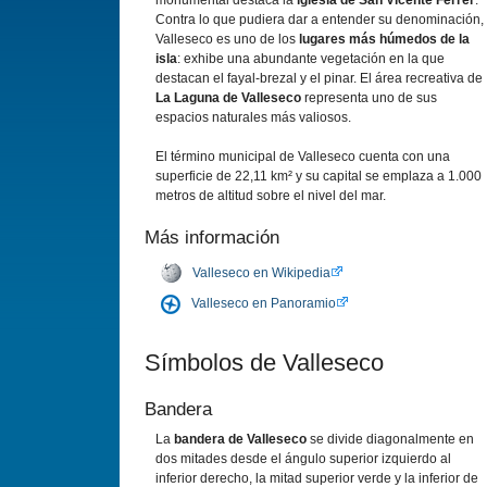
monumental destaca la
iglesia de San Vicente Ferrer
.
Contra lo que pudiera dar a entender su denominación,
Valleseco es uno de los
lugares más húmedos de la
isla
: exhibe una abundante vegetación en la que
destacan el fayal-brezal y el pinar. El área recreativa de
La Laguna de Valleseco
representa uno de sus
espacios naturales más valiosos.
El término municipal de Valleseco cuenta con una
superficie de 22,11 km² y su capital se emplaza a 1.000
metros de altitud sobre el nivel del mar.
Más información
Valleseco en Wikipedia
Valleseco en Panoramio
Sí­mbolos de Valleseco
Bandera
La
bandera de Valleseco
se divide diagonalmente en
dos mitades desde el ángulo superior izquierdo al
inferior derecho, la mitad superior verde y la inferior de