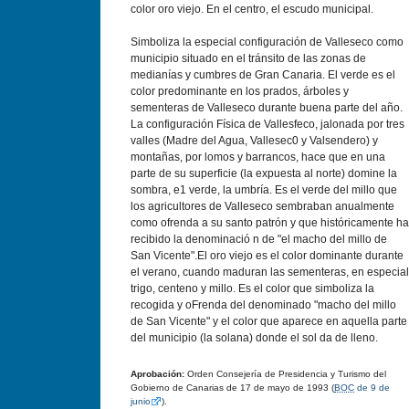
color oro viejo. En el centro, el escudo municipal.
Simboliza la especial configuración de Valleseco como
municipio situado en el tránsito de las zonas de
medianías y cumbres de Gran Canaria. El verde es el
color predominante en los prados, árboles y
sementeras de Valleseco durante buena parte del año.
La configuración Física de Vallesfeco, jalonada por tres
valles (Madre del Agua, Vallesec0 y Valsendero) y
montañas, por lomos y barrancos, hace que en una
parte de su superficie (la expuesta al norte) domine la
sombra, e1 verde, la umbría. Es el verde del millo que
los agricultores de Valleseco sembraban anualmente
como ofrenda a su santo patrón y que históricamente ha
recibido la denominació n de "el macho del millo de
San Vicente".El oro viejo es el color dominante durante
el verano, cuando maduran las sementeras, en especial
trigo, centeno y millo. Es el color que simboliza la
recogida y oFrenda del denominado "macho del millo
de San Vicente" y el color que aparece en aquella parte
del municipio (la solana) donde el sol da de lleno.
Aprobación:
Orden Consejerí­a de Presidencia y Turismo del
Gobierno de Canarias de 17 de mayo de 1993 (
BOC
de 9 de
junio
).