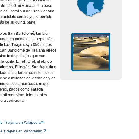
ar, con un vértice en el interior
tud de 1.900 m) y una ancha base
 del litoral sur de Gran Canaria.
 municipio con mayor superficie
ás de su quinta parte.
io es
San Bartolomé
, también
tuada en medio de la depresión
de Las Tirajanas,
a 850 metros
. San Bartolomé de Tirajana ofrece
ontraste de paisajes que van
a costa. En el litoral, al abrigo
alomas
,
El Inglés
,
San Agustí­n
o
ado importantes complejos turí­
cibe a millones de visitantes y es
s motores económicos con que
nterior, pagos como
Fataga
,
antienen vivas interesantes
ura tradicional.
e Tirajana en Wikipedia
e Tirajana en Panoramio