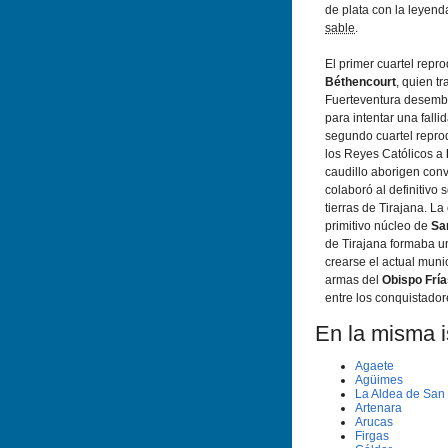
de plata con la leyen
sable
.
El primer cuartel rep
Béthencourt
, quien t
Fuerteventura desemba
para intentar una fall
segundo cuartel repro
los Reyes Católicos a
caudillo aborigen conv
colaboró al definitivo
tierras de Tirajana. La
primitivo núcleo de
Sa
de Tirajana formaba u
crearse el actual munic
armas del
Obispo Frí­
entre los conquistador
En la misma is
Agaete
Agüimes
La Aldea de San
Artenara
Arucas
Firgas