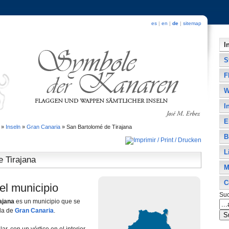
es
|
en
|
de
|
sitemap
I
S
F
W
I
E
»
Inseln
»
Gran Canaria
»
San Bartolomé de Tirajana
B
L
 Tirajana
M
C
el municipio
Su
ajana
es un municipio que se
sla de
Gran Canaria
.