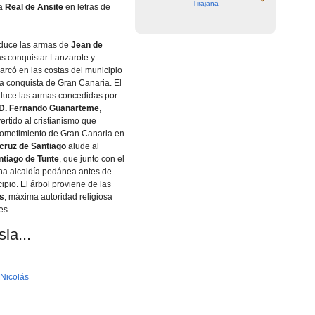
Tirajana
da
Real de Ansite
en letras de
roduce las armas de
Jean de
ras conquistar Lanzarote y
rcó en las costas del municipio
ida conquista de Gran Canaria. El
duce las armas concedidas por
D. Fernando Guanarteme
,
ertido al cristianismo que
 sometimiento de Gran Canaria en
cruz de Santiago
alude al
ntiago de Tunte
, que junto con el
na alcaldí­a pedánea antes de
ipio. El árbol proviene de las
as
, máxima autoridad religiosa
es.
la...
 Nicolás