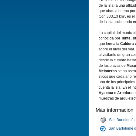
Presenta forma triangul
de la isla (a una alti
que abarca buena parte
Con 333,13 km², es el
de la isla, cubriendo m
La capital del municip
conocida por
Tunte,
si
que forma la
Caldera 
sobre el nivel del mar
al visitante un gran c
desde la cumbre hasta l
de las playas de
Masp
Meloneras
se ha asent
sticos que cada año re
uno de los principale
cuenta la isla. En el i
Ayacata
o
Artedara
m
muestras de arquietect
Más información
San Bartolomé d
San Bartolomé d