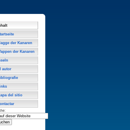
nhalt
tartseite
lagge der Kanaren
appen der Kanaren
nseln
l autor
ibliografie
inks
apa del sitio
ontactar
che: