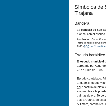
Sí­mbolos de
Tirajana
Bandera
La
bandera de San Ba
blanco, con el escudo 
Aprobación:
Orden Conseje
Institucionales del Gobie
1997 (
BOC
de 24 de dici
Escudo heráldico
El
escudo municipal d
aprobado por Acuerdo 
28 de junio de 1985.
Escudo cuartelado. Pri
armado, linguado y l
azur
, castillo de plata
empinantes a la puert
palmas de oro. Tercero
gules
. Cuarto, de plat
Al timbre, corona real