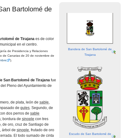
 San Bartolomé de
rtolomé de Tirajana
es de color
municipal en el centro.
Bandera de San Bartolomé de
rí­a de Presidencia y Relaciones
Tirajana
rno de Canarias de 20 de noviembre de
embre
).
e San Bartolomé de Tirajana
fue
del Pleno del Ayuntamiento de
mero, de plata, león de
sable
,
ampasado de
gules
. Segundo, de
, con dos perros de
sable
a; bordura de
sinople
con tres
, de oro, cruz de Santiago de
a, árbol de
sinople
, frutado de oro
Escudo de San Bartolomé de
 cerrada. El todo sumado de cinta