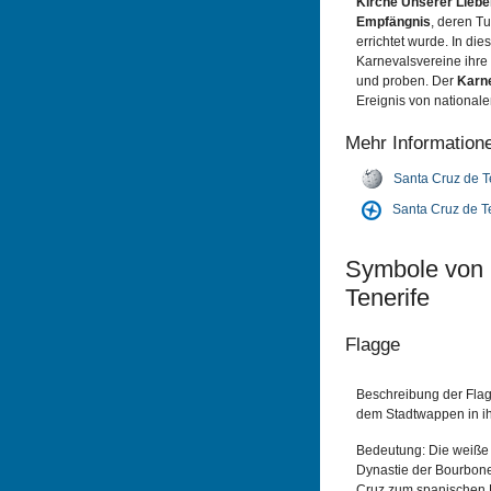
Kirche Unserer Liebe
Empfängnis
, deren T
errichtet wurde. In die
Karnevalsvereine ihre 
und proben. Der
Karne
Ereignis von nationale
Mehr Information
Santa Cruz de T
Santa Cruz de T
Symbole von 
Tenerife
Flagge
Beschreibung der Flagg
dem Stadtwappen in ihr
Bedeutung: Die weiße 
Dynastie der Bourbone
Cruz zum spanischen 