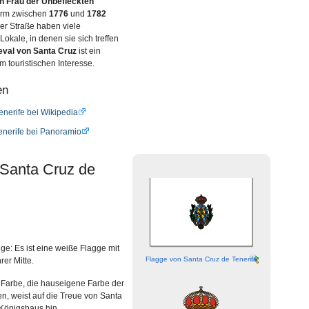
n Frau der Unbefleckten
urm zwischen
1776
und
1782
ser Straße haben viele
Lokale, in denen sie sich treffen
val von Santa Cruz
ist ein
m touristischen Interesse.
en
enerife bei Wikipedia
enerife bei Panoramio
Santa Cruz de
e: Es ist eine weiße Flagge mit
Flagge von Santa Cruz de Tenerife
er Mitte.
Farbe, die hauseigene Farbe der
n, weist auf die Treue von Santa
Königshaus hin.