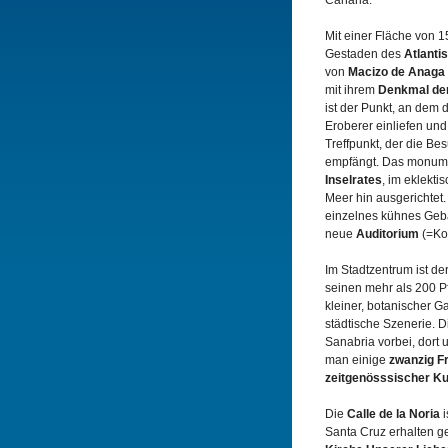
Canaria.
Mit einer Fläche von 1
Gestaden des
Atlanti
von
Macizo de Anaga
mit ihrem
Denkmal der
ist der Punkt, an dem d
Eroberer einliefen und
Treffpunkt, der die Be
empfängt. Das monum
Inselrates
, im eklekti
Meer hin ausgerichtet.
einzelnes kühnes Geb
neue
Auditorium
(=Ko
Im Stadtzentrum ist de
seinen mehr als 200 Pf
kleiner, botanischer Ga
städtische Szenerie. 
Sanabria vorbei, dort
man einige
zwanzig Fr
zeitgenösssischer K
Die
Calle de la Noria
i
Santa Cruz erhalten geb