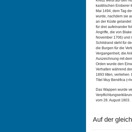
Kreuz weist auf den Na
kastilischen Eroberer 
Mai 1494, dem Tag des
wurde, nachdem sie au
an der Küste gelandet
für drei aufeinander 
Angriffe, die von Blake
November 1706) und n
Schildrand steht für de
die Burgen für die Ver
Vergangenheit, die Ank
Auszeichnung mit de
Orden wurde den Einwo
Verhalten während der
1893 litten, verliehen
Titel Muy Benéfica (=h
Das Wappen wurde ver
Verpflichtungserklärun
vom 28. August 1803.
Auf der gleich