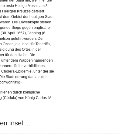
men der Stadt hin, weil hier die
ihre erste Heilige Messe am 3.
 Heiligen Kreuzes gefeiert
f dem Gebiet der heutigen Stadt
 waren. Die Löwenköpfe stehen
folgende Siege gegen englische
 (30. April 1657), Jenning (6.
elson geführt wurden. Der
n Ozean, die Insel für Teneriffa,
teidigung des Ortes in der
er für den Hafen. Die
m unter dem Wappen hängenden
hnern für ihr vorbildliches
 Cholera-Epidemie, unter der sie
. Die Stadt errrang damals den
ochwohltätig).
liehen durch königliche
g (Cédula) von König Carlos IV.
en Insel ...