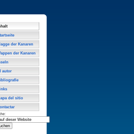
nhalt
tartseite
lagge der Kanaren
appen der Kanaren
nseln
l autor
ibliografie
inks
apa del sitio
ontactar
che: