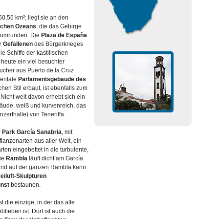
50,56 km²; liegt sie an den
schen Ozeans
, die das Gebirge
umrunden. Die
Plaza de España
 Gefallenen
des Bürgerkrieges
ie Schiffe der kastilischen
 heute ein viel besuchter
sucher aus Puerto de la Cruz
entale
Parlamentsgebäude des
schen Stil erbaut, ist ebenfalls zum
 Nicht weit davon erhebt sich ein
äude, weiß und kurvenreich, das
nzerthalle) von Teneriffa.
r
Park García Sanabria
, mit
lanzenarten aus aller Welt, ein
rten eingebettet in die turbulente,
Die
Rambla
läuft dicht am García
 und auf der ganzen Rambla kann
eiluft-Skulpturen
unst
bestaunen.
st die einzige, in der das alte
lieben ist. Dort ist auch die