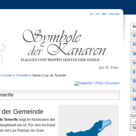
es
|
en
|
de
|
sitemap
I
S
F
W
I
E
»
Inseln
»
Teneriffa
»
Santa Cruz de Tenerife
B
L
nerife
M
C
 der Gemeinde
Su
de Tenerife
liegt im Nordosten der
Hauptstadt sie ist. Für den Archipel
ürde mit Las Palmas de Gran