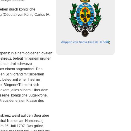
iehen durch königliche
g (Cédula) von König Carlos IV.
Wappen von Santa Cruz de Tenerife
pens: In einem goldenen ovalen
obskreuz, belegt mit einem grünen
runter drei schwarze
ber einem angeordnet. Das
en Schildrand mit silbernen
 belegt mit einer Insel im
rei Bürgen(=Türmen) sich
nkern, alles silbern. Über dem
ossene, königliche Bügelkrone.
Kreuz der ersten Klasse des
kreuz weist auf den Sieg über
dmiral Nelson am Namenstag
em 25. Juli 1797. Das grüne