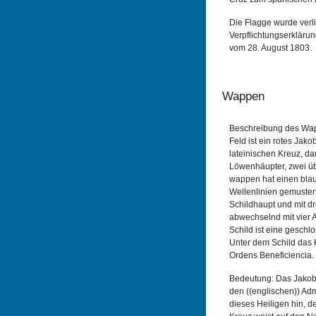
Die Flagge wurde verl
Verpflichtungserklärun
vom 28. August 1803.
Wappen
Beschreibung des Wap
Feld ist ein rotes Jak
lateinischen Kreuz, da
Löwenhäupter, zwei ü
wappen hat einen blau
Wellenlinien gemustert,
Schildhaupt und mit d
abwechselnd mit vier A
Schild ist eine geschl
Unter dem Schild das 
Ordens Beneficiencia.
Bedeutung: Das Jakobs
den ((englischen)) A
dieses Heiligen hin, d