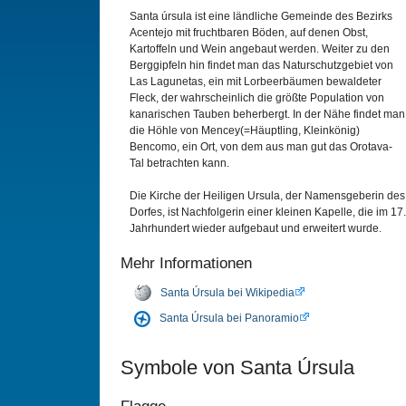
Santa úrsula ist eine ländliche Gemeinde des Bezirks
Acentejo mit fruchtbaren Böden, auf denen Obst,
Kartoffeln und Wein angebaut werden. Weiter zu den
Berggipfeln hin findet man das Naturschutzgebiet von
Las Lagunetas, ein mit Lorbeerbäumen bewaldeter
Fleck, der wahrscheinlich die größte Population von
kanarischen Tauben beherbergt. In der Nähe findet man
die Höhle von Mencey(=Häuptling, Kleinkönig)
Bencomo, ein Ort, von dem aus man gut das Orotava-
Tal betrachten kann.
Die Kirche der Heiligen Ursula, der Namensgeberin des
Dorfes, ist Nachfolgerin einer kleinen Kapelle, die im 17.
Jahrhundert wieder aufgebaut und erweitert wurde.
Mehr Informationen
Santa Úrsula bei Wikipedia
Santa Úrsula bei Panoramio
Symbole von Santa Úrsula