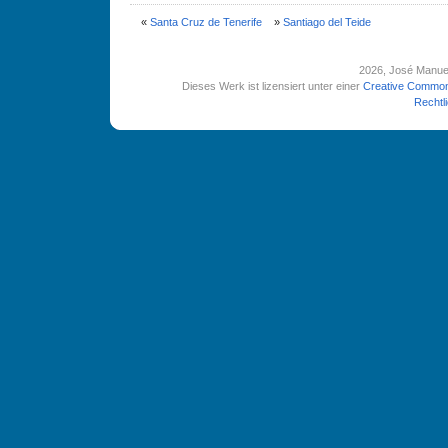
«
Santa Cruz de Tenerife
»
Santiago del Teide
2026
, José Manue
Dieses Werk ist lizensiert unter einer
Creative Common
Rechtl