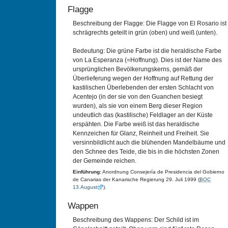
Flagge
Beschreibung der Flagge: Die Flagge von El Rosario ist
schrägrechts geteilt in grün (oben) und weiß (unten).
Bedeutung: Die grüne Farbe ist die heraldische Farbe
von La Esperanza (=Hoffnung). Dies ist der Name des
ursprünglichen Bevölkerungskerns, gemäß der
Überlieferung wegen der Hoffnung auf Rettung der
kastilischen Überlebenden der ersten Schlacht von
Acentejo (in der sie von den Guanchen besiegt
wurden), als sie von einem Berg dieser Region
undeutlich das (kastilische) Feldlager an der Küste
erspähten. Die Farbe weiß ist das heraldische
Kennzeichen für Glanz, Reinheit und Freiheit. Sie
versinnbildlicht auch die blühenden Mandelbäume und
den Schnee des Teide, die bis in die höchsten Zonen
der Gemeinde reichen.
Einführung:
Anordnung Consejería de Presidencia del Gobierno
de Canarias der Kanarische Regierung 29. Juli 1999 (
BOC
13.August
).
Wappen
Beschreibung des Wappens: Der Schild ist im