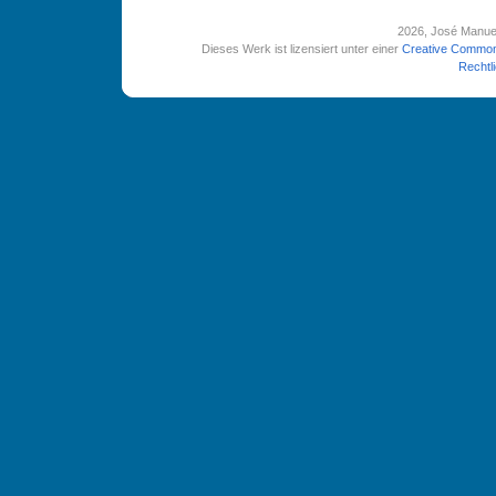
2026
, José Manue
Dieses Werk ist lizensiert unter einer
Creative Common
Rechtl