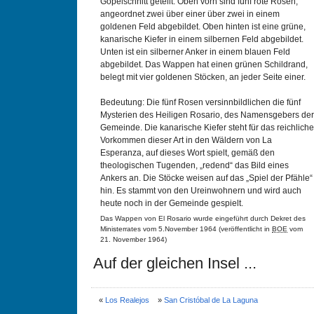
Göpelschnitt geteilt. Oben vorn sind fünf rote Rosen,
angeordnet zwei über einer über zwei in einem
goldenen Feld abgebildet. Oben hinten ist eine grüne,
kanarische Kiefer in einem silbernen Feld abgebildet.
Unten ist ein silberner Anker in einem blauen Feld
abgebildet. Das Wappen hat einen grünen Schildrand,
belegt mit vier goldenen Stöcken, an jeder Seite einer.
Bedeutung: Die fünf Rosen versinnbildlichen die fünf
Mysterien des Heiligen Rosario, des Namensgebers der
Gemeinde. Die kanarische Kiefer steht für das reichliche
Vorkommen dieser Art in den Wäldern von La
Esperanza, auf dieses Wort spielt, gemäß den
theologischen Tugenden, „redend“ das Bild eines
Ankers an. Die Stöcke weisen auf das „Spiel der Pfähle“
hin. Es stammt von den Ureinwohnern und wird auch
heute noch in der Gemeinde gespielt.
Das Wappen von El Rosario wurde eingeführt durch Dekret des
Ministerrates vom 5.November 1964 (veröffentlicht in
BOE
vom
21. November 1964)
Auf der gleichen Insel ...
«
Los Realejos
»
San Cristóbal de La Laguna