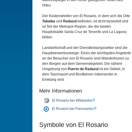
Meeresspiegel in den höher gelegenen Teilen des
Ortes.
Der Küstenstreifen von El Rosario, in dem sich die Orte
Tabaiba
und
Radazul
befinden, ist dicht besiedelt und
ist Teil der Metropol-Region, die die beiden
Hauptstsädte Santa Cruz de Tenerife und La Laguna
bilden.
Landwirtschaft und der Dienstleistungssektor sind die
Hauptwerwerbszweige. Eines der wichtigsten Angebote
an die Besucher von El Rosario sind Wandertouren zu
den Bergen auf dem Gemeindegebiet. Die nähere
Umgebung von
Puerto de Radazul
ist ein Gebiet, in
dem Tauchsport und Bootfahren miteinander in
Einklang sind.
Mehr Informationen
El Rosario bei Wikipedia
El Rosario bei Panoramio
Symbole von El Rosario