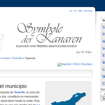
es
|
en
|
de
|
sitemap
I
S
F
W
I
E
»
Inseln
»
Teneriffa
»
Tegueste
B
L
M
C
el municipio
Su
onquista de
Tenerife
, la zona de
a isla, constituía un menceyato
 abarcaban hasta la costa. Hoy,