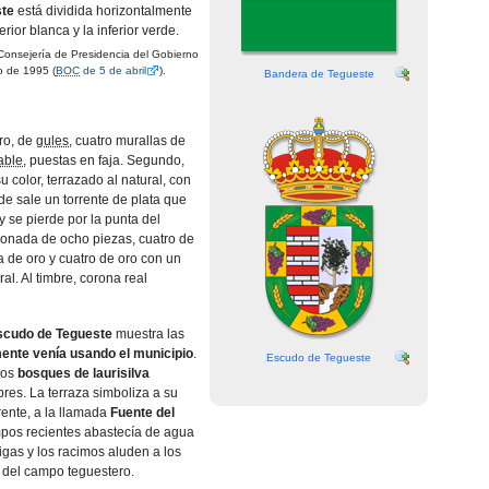
ste
está dividida horizontalmente
rior blanca y la inferior verde.
onsejería de Presidencia del Gobierno
o de 1995 (
BOC
de 5 de abril
).
Bandera de Tegueste
ro, de
gules
, cuatro murallas de
able
, puestas en faja. Segundo,
su color, terrazado al natural, con
e sale un torrente de plata que
 y se pierde por la punta del
onada de ocho piezas, cuatro de
 de oro y cuatro de oro con un
al. Al timbre, corona real
scudo de Tegueste
muestra las
ente venía usando el municipio
.
Escudo de Tegueste
los
bosques de laurisilva
res. La terraza simboliza a su
orrente, a la llamada
Fuente del
mpos recientes abastecía de agua
pigas y los racimos aluden a los
del campo teguestero.