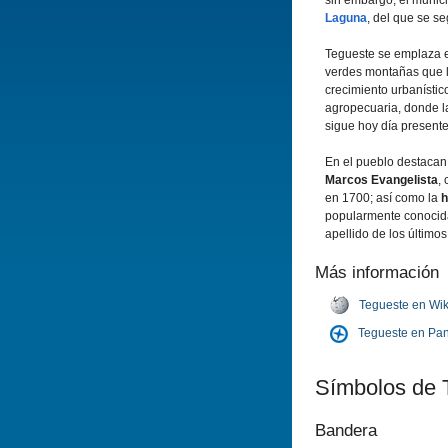
sin embargo, el munici
Laguna
, del que se se
Tegueste se emplaza e
verdes montañas que l
crecimiento urbanístic
agropecuaria, donde la
sigue hoy día presente
En el pueblo destacan 
Marcos Evangelista
,
en 1700; así como la
h
popularmente conoci
apellido de los últimos
Más información
Tegueste en Wik
Tegueste en Pa
Símbolos de 
Bandera