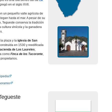
pio es una isla dentro del de
La
gregó en el siglo XVII.
n un pequeño valle agrícola de
legan hasta el mar. A pesar de su
o, Tegueste conserva la tradición
 cultura vinícola y la ganadera
s.
la plaza y la
iglesia de San
 construida en 1530 y reedificada
acienda de Los Laureles
,
da como
Finca de los Tacoronte
,
 propietarios.
ipedia
noramio
Tegueste