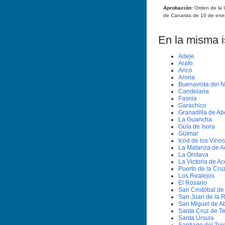
Aprobación:
Orden de la C
de Canarias de 10 de ene
En la misma is
Adeje
Arafo
Arico
Arona
Buenavista del N
Candelaria
Fasnia
Garachico
Granadilla de A
La Guancha
Guía de Isora
Güímar
Icod de los Vinos
La Matanza de A
La Orotava
La Victoria de Ac
Puerto de la Cru
Los Realejos
El Rosario
San Cristóbal d
San Juan de la 
San Miguel de A
Santa Cruz de Te
Santa Úrsula