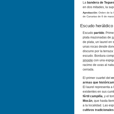
La
bandera de Tegue
en dos mitades, la supe
Aprobación:
Orden de la C
de Canarias de 6 de marz
Escudo heráldico
Escudo
partido
. Prime
plata mazonadas de
s
de plata, un laurel en 
unas rocas desde dond
discurre por la terraza
escudo. Bordura comp
sinople
con una espiga
racimo de uvas al natur
cerrada.
El primer cuartel del
e
armas que históricam
El laurel representa a 
existentes en sus cumb
fértil campiña
, y el t
Mocán
, que hasta tie
a la localidad. Las es
cultivos tradicionales