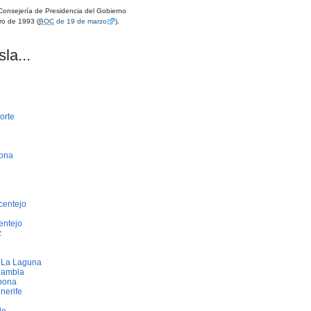
onsejería de Presidencia del Gobierno
ro de 1993 (
BOC
de 19 de marzo
).
la...
orte
bona
centejo
entejo
z
e La Laguna
Rambla
bona
nerife