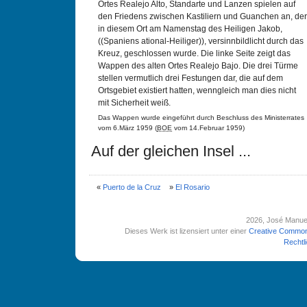
Ortes Realejo Alto, Standarte und Lanzen spielen auf
den Friedens zwischen Kastiliern und Guanchen an, der
in diesem Ort am Namenstag des Heiligen Jakob,
((Spaniens ational-Heiliger)), versinnbildlicht durch das
Kreuz, geschlossen wurde. Die linke Seite zeigt das
Wappen des alten Ortes Realejo Bajo. Die drei Türme
stellen vermutlich drei Festungen dar, die auf dem
Ortsgebiet existiert hatten, wenngleich man dies nicht
mit Sicherheit weiß.
Das Wappen wurde eingeführt durch Beschluss des Ministerrates
vom 6.März 1959 (
BOE
vom 14.Februar 1959)
Auf der gleichen Insel ...
«
Puerto de la Cruz
»
El Rosario
2026
, José Manue
Dieses Werk ist lizensiert unter einer
Creative Common
Rechtl