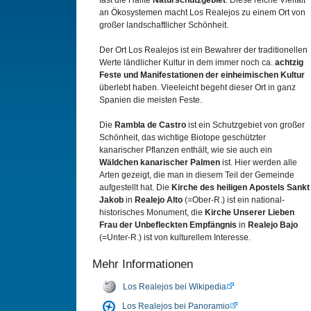
fast die Hälfte
Naturschutzgebiet
. Diese reiche Vielfalt
an Ökosystemen macht Los Realejos zu einem Ort von
großer landschaftlicher Schönheit.
Der Ort Los Realejos ist ein Bewahrer der traditionellen
Werte ländlicher Kultur in dem immer noch ca.
achtzig
Feste und Manifestationen der einheimischen Kultur
überlebt haben. Vieeleicht begeht dieser Ort in ganz
Spanien die meisten Feste.
Die
Rambla de Castro
ist ein Schutzgebiet von großer
Schönheit, das wichtige Biotope geschützter
kanarischer Pflanzen enthält, wie sie auch ein
Wäldchen kanarischer Palmen
ist. Hier werden alle
Arten gezeigt, die man in diesem Teil der Gemeinde
aufgestellt hat. Die
Kirche des heiligen Apostels Sankt
Jakob
in
Realejo Alto
(=Ober-R.) ist ein national-
historisches Monument, die
Kirche Unserer Lieben
Frau der Unbefleckten Empfängnis
in
Realejo Bajo
(=Unter-R.) ist von kulturellem Interesse.
Mehr Informationen
Los Realejos bei Wikipedia
Los Realejos bei Panoramio