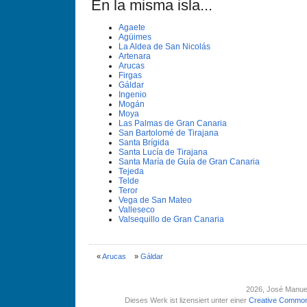
En la misma isla...
Agaete
Agüimes
La Aldea de San Nicolás
Artenara
Arucas
Firgas
Gáldar
Ingenio
Mogán
Moya
Las Palmas de Gran Canaria
San Bartolomé de Tirajana
Santa Brí­gida
Santa Lucí­a de Tirajana
Santa Marí­a de Guí­a de Gran Canaria
Tejeda
Telde
Teror
Vega de San Mateo
Valleseco
Valsequillo de Gran Canaria
«
Arucas
»
Gáldar
2026
, José Manue
Dieses Werk ist lizensiert unter einer
Creative Common