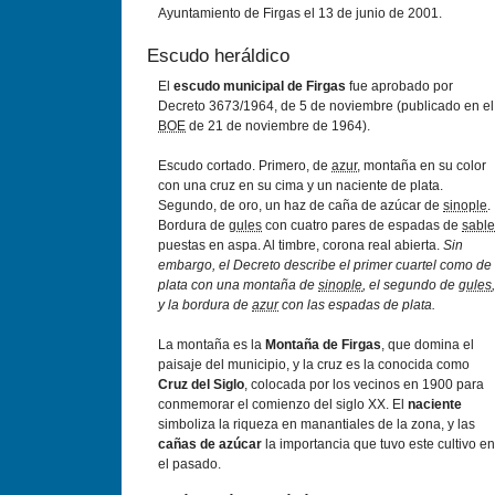
Ayuntamiento de Firgas el 13 de junio de 2001.
Escudo heráldico
El
escudo municipal de Firgas
fue aprobado por
Decreto 3673/1964, de 5 de noviembre (publicado en el
BOE
de 21 de noviembre de 1964).
Escudo cortado. Primero, de
azur
, montaña en su color
con una cruz en su cima y un naciente de plata.
Segundo, de oro, un haz de caña de azúcar de
sinople
.
Bordura de
gules
con cuatro pares de espadas de
sable
puestas en aspa. Al timbre, corona real abierta.
Sin
embargo, el Decreto describe el primer cuartel como de
plata con una montaña de
sinople
, el segundo de
gules
,
y la bordura de
azur
con las espadas de plata.
La montaña es la
Montaña de Firgas
, que domina el
paisaje del municipio, y la cruz es la conocida como
Cruz del Siglo
, colocada por los vecinos en 1900 para
conmemorar el comienzo del siglo XX. El
naciente
simboliza la riqueza en manantiales de la zona, y las
cañas de azúcar
la importancia que tuvo este cultivo en
el pasado.