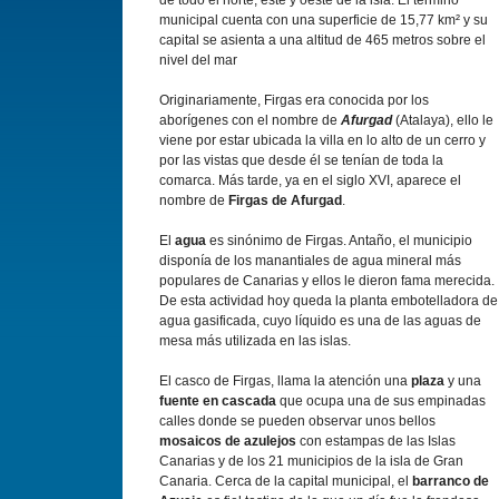
de todo el norte, este y oeste de la isla. El término
municipal cuenta con una superficie de 15,77 km² y su
capital se asienta a una altitud de 465 metros sobre el
nivel del mar
Originariamente, Firgas era conocida por los
aborígenes con el nombre de
Afurgad
(Atalaya), ello le
viene por estar ubicada la villa en lo alto de un cerro y
por las vistas que desde él se tenían de toda la
comarca. Más tarde, ya en el siglo XVI, aparece el
nombre de
Firgas de Afurgad
.
El
agua
es sinónimo de Firgas. Antaño, el municipio
disponía de los manantiales de agua mineral más
populares de Canarias y ellos le dieron fama merecida.
De esta actividad hoy queda la planta embotelladora de
agua gasificada, cuyo líquido es una de las aguas de
mesa más utilizada en las islas.
El casco de Firgas, llama la atención una
plaza
y una
fuente en cascada
que ocupa una de sus empinadas
calles donde se pueden observar unos bellos
mosaicos de azulejos
con estampas de las Islas
Canarias y de los 21 municipios de la isla de Gran
Canaria. Cerca de la capital municipal, el
barranco de