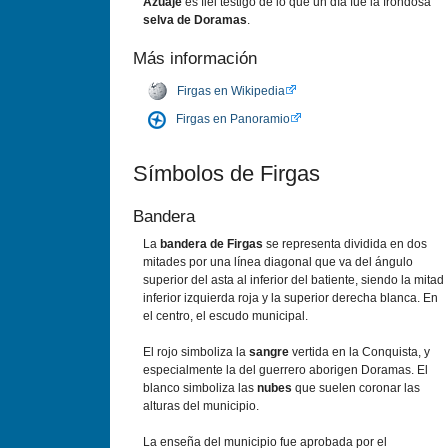
Azuaje
es fiel testigo de lo que un día fue la frondosa
selva de Doramas
.
Más información
Firgas en Wikipedia
Firgas en Panoramio
Símbolos de Firgas
Bandera
La
bandera de Firgas
se representa dividida en dos
mitades por una línea diagonal que va del ángulo
superior del asta al inferior del batiente, siendo la mitad
inferior izquierda roja y la superior derecha blanca. En
el centro, el escudo municipal.
El rojo simboliza la
sangre
vertida en la Conquista, y
especialmente la del guerrero aborigen Doramas. El
blanco simboliza las
nubes
que suelen coronar las
alturas del municipio.
La enseña del municipio fue aprobada por el