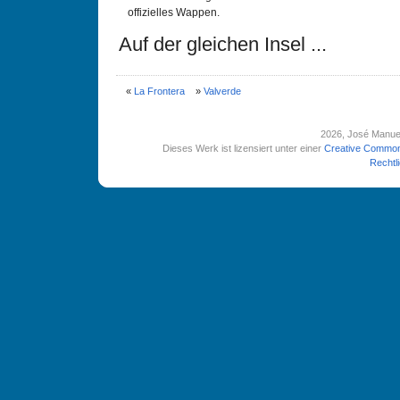
offizielles Wappen.
Auf der gleichen Insel ...
«
La Frontera
»
Valverde
2026
, José Manue
Dieses Werk ist lizensiert unter einer
Creative Common
Rechtl