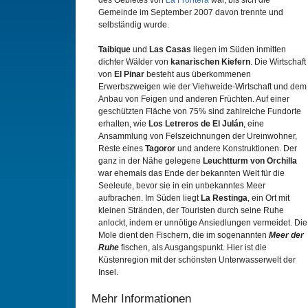
des Gebietes von
La Frontera
war, bis sich die
Gemeinde im September 2007 davon trennte und
selbständig wurde.
Taibique
und
Las Casas
liegen im Süden inmitten
dichter Wälder von
kanarischen Kiefern
. Die Wirtschaft
von
El Pinar
besteht aus überkommenen
Erwerbszweigen wie der Viehweide-Wirtschaft und dem
Anbau von Feigen und anderen Früchten. Auf einer
geschützten Fläche von 75% sind zahlreiche Fundorte
erhalten, wie
Los Letreros de El Julán
, eine
Ansammlung von Felszeichnungen der Ureinwohner,
Reste eines
Tagoror
und andere Konstruktionen. Der
ganz in der Nähe gelegene
Leuchtturm von Orchilla
war ehemals das Ende der bekannten Welt für die
Seeleute, bevor sie in ein unbekanntes Meer
aufbrachen. Im Süden liegt
La Restinga
, ein Ort mit
kleinen Stränden, der Touristen durch seine Ruhe
anlockt, indem er unnötige Ansiedlungen vermeidet. Die
Mole dient den Fischern, die im sogenannten
Meer der
Ruhe
fischen, als Ausgangspunkt. Hier ist die
Küstenregion mit der schönsten Unterwasserwelt der
Insel.
Mehr Informationen