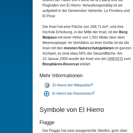
sowohl der Hafen von Puerto de la Estaca und der
Flughafen von El Hierro. Verwaltungsmäßig ist sie
aufgeteilt in die Gemeinden Valverde, La Frontera und
El Pinar.
Die Insel hat eine Fläche von 268,71 km²; und ihre
höchste Erhebung, in der Mitte der Insel, ist der
Berg
Malpaso
mit einer Höhe von 1.501 Meter über dem
Meeresspiegel. Im Verhältnis zu ihrer Größe ist sie die
Insel mit den
meisten Naturschutzgebieten
im ganzen
Archipel, es sind etwa 58% der Gesamtfläche. Am
22.Januar 2000 wurde die Insel von der
UNESCO
zum
Biosphären-Reservat
erklärt.
Mehr Informationen
El Hierro bei Wikipedia
El Hierro bei Panoramio
Symbole von El Hierro
Flagge
Die Flagge hat zwei waagerechte Streifen, grün über