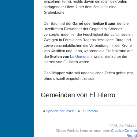
einzelnen Turm), rechts davon ein roter, gekrönter,
springender Löwe. Über dem Schild ist eine
Grafenkrone.
Der Baum ist der
Garoé
oder
heilige Baum
, der die
urzeitlichen Einwohner der Gegend mit Wasser
versorgte, indem er die Feuchtigkeit der Luft in seinen
Zweigen in Form eines Regens destillierte. Burg und
Löwe versinnbildlichen die Verbindung mit der Krone
von Kastilien und Leon, während die Grafenkrone auf
die
Grafen von
La Gomera
hinweist, die früher die
Herren von El Hierro waren.
Das Wappen wird seit undenklichen Zeiten gebraucht,
ohne offiziell eingeführt zu sein.
Gemeinden von El Hierro
«
Symbole der Inseln
»
La Frontera
2026
, José Manue
Dieses Werk ist lizensiert unter einer
Creative Common
Rechtl