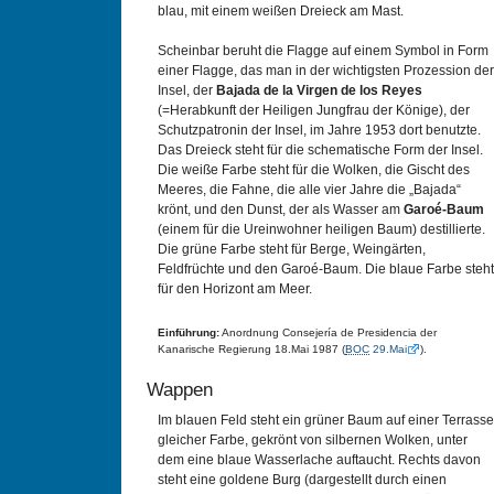
blau, mit einem weißen Dreieck am Mast.
Scheinbar beruht die Flagge auf einem Symbol in Form
einer Flagge, das man in der wichtigsten Prozession der
Insel, der
Bajada de la Virgen de los Reyes
(=Herabkunft der Heiligen Jungfrau der Könige), der
Schutzpatronin der Insel, im Jahre 1953 dort benutzte.
Das Dreieck steht für die schematische Form der Insel.
Die weiße Farbe steht für die Wolken, die Gischt des
Meeres, die Fahne, die alle vier Jahre die „Bajada“
krönt, und den Dunst, der als Wasser am
Garoé-Baum
(einem für die Ureinwohner heiligen Baum) destillierte.
Die grüne Farbe steht für Berge, Weingärten,
Feldfrüchte und den Garoé-Baum. Die blaue Farbe steht
für den Horizont am Meer.
Einführung:
Anordnung Consejería de Presidencia der
Kanarische Regierung 18.Mai 1987 (
BOC
29.Mai
).
Wappen
Im blauen Feld steht ein grüner Baum auf einer Terrasse
gleicher Farbe, gekrönt von silbernen Wolken, unter
dem eine blaue Wasserlache auftaucht. Rechts davon
steht eine goldene Burg (dargestellt durch einen