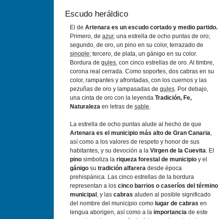
Escudo heráldico
El de
Artenara es un escudo cortado y medio partido.
Primero, de
azur
, una estrella de ocho puntas de oro;
segundo, de oro, un pino en su color, terrazado de
sinople
; tercero, de plata, un gánigo en su color.
Bordura de
gules
, con cinco estrellas de oro. Al timbre,
corona real cerrada. Como soportes, dos cabras en su
color, rampantes y afrontadas, con los cuernos y las
pezuñas de oro y lampasadas de
gules
. Por debajo,
una cinta de oro con la leyenda
Tradición, Fe,
Naturaleza
en letras de
sable
.
La estrella de ocho puntas alude al hecho de que
Artenara es el municipio más alto de Gran Canaria
,
así como a los valores de respeto y honor de sus
habitantes, y su devoción a la
Virgen de la Cuevita
. El
pino
simboliza la
riqueza forestal de municipio
y el
gánigo
su
tradición alfarera
desde época
prehispánica. Las cinco estrellas de la bordura
representan a los
cinco barrios o caseríos del término
municipal
, y las
cabras
aluden al posible significado
del nombre del municipio como
lugar de cabras
en
lengua aborigen, así como a la
importancia
de este