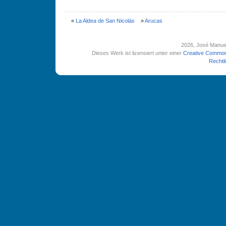
«
La Aldea de San Nicolás
»
Arucas
2026
, José Manue
Dieses Werk ist lizensiert unter einer
Creative Common
Rechtl