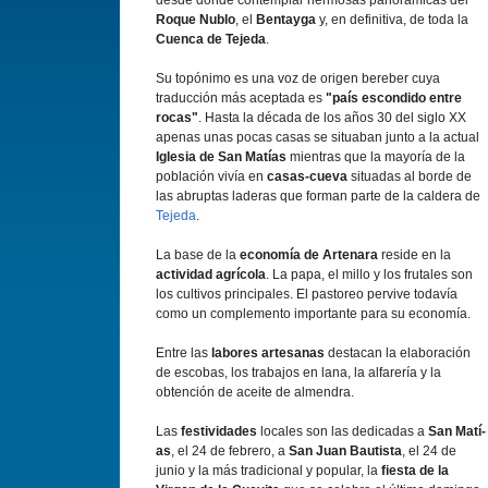
desde donde contemplar hermosas panorámicas del
Roque Nublo
, el
Bentayga
y, en definitiva, de toda la
Cuenca de Tejeda
.
Su topónimo es una voz de origen bereber cuya
traducción más aceptada es
"paí­s escondido entre
rocas"
. Hasta la década de los años 30 del siglo XX
apenas unas pocas casas se situaban junto a la actual
Iglesia de San Matí­as
mientras que la mayorí­a de la
población viví­a en
casas-cueva
situadas al borde de
las abruptas laderas que forman parte de la caldera de
Tejeda
.
La base de la
economí­a de Artenara
reside en la
actividad agrí­cola
. La papa, el millo y los frutales son
los cultivos principales. El pastoreo pervive todaví­a
como un complemento importante para su economí­a.
Entre las
labores artesanas
destacan la elaboración
de escobas, los trabajos en lana, la alfarerí­a y la
obtención de aceite de almendra.
Las
festividades
locales son las dedicadas a
San Matí­
as
, el 24 de febrero, a
San Juan Bautista
, el 24 de
junio y la más tradicional y popular, la
fiesta de la