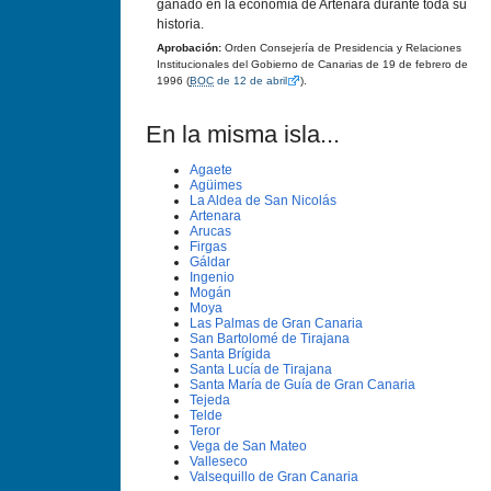
ganado en la economía de Artenara durante toda su
historia.
Aprobación:
Orden Consejería de Presidencia y Relaciones
Institucionales del Gobierno de Canarias de 19 de febrero de
1996 (
BOC
de 12 de abril
).
En la misma isla...
Agaete
Agüimes
La Aldea de San Nicolás
Artenara
Arucas
Firgas
Gáldar
Ingenio
Mogán
Moya
Las Palmas de Gran Canaria
San Bartolomé de Tirajana
Santa Brí­gida
Santa Lucí­a de Tirajana
Santa Marí­a de Guí­a de Gran Canaria
Tejeda
Telde
Teror
Vega de San Mateo
Valleseco
Valsequillo de Gran Canaria