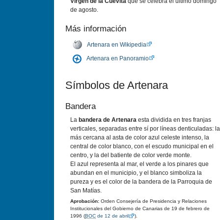
Virgen de la Cuevita
que se celebra el último domingo
de agosto.
Más información
Artenara en Wikipedia
Artenara en Panoramio
Sí­mbolos de Artenara
Bandera
La
bandera de Artenara
esta dividida en tres franjas
verticales, separadas entre sí­ por lí­neas denticuladas: la
más cercana al asta de color azul celeste intenso, la
central de color blanco, con el escudo municipal en el
centro, y la del batiente de color verde monte.
El azul representa al mar, el verde a los pinares que
abundan en el municipio, y el blanco simboliza la
pureza y es el color de la bandera de la Parroquia de
San Matí­as.
Aprobación:
Orden Consejerí­a de Presidencia y Relaciones
Institucionales del Gobierno de Canarias de 19 de febrero de
1996 (
BOC
de 12 de abril
).