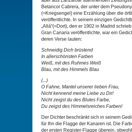
aber aus Lanzarote stammenden Zeitungss
Betancor Cabrera, der unter dem Pseudon
(=Kriegsengel) eine Erzählung über die ört
veröffentlichte. In seinem einzigen Gedicht
„Allá“(=Dort), den er 1902 in Madrid schri
Gran Canaria veröffentlichte, war ein Gedic
deren Verse lauten:
Schneidig Dich brüstend
In allerschönsten Farben
Weiß, mit des Ruhmes Weiß
Blau, mit des Himmels Blau
(...)
O Fahne, Mantel unserer lieben Frau,
Nicht kennend meine Liebe zu Dir!
Nicht zeigst du des Blutes Farbe,
Du zeigst des Himmelsreiches Farben!
Der Dichter beschränkt sich in seinem Gedic
für Ihn die Flagge der Kanaren ist. Die Fa
der ersten Register-Flagge überein, obwohl