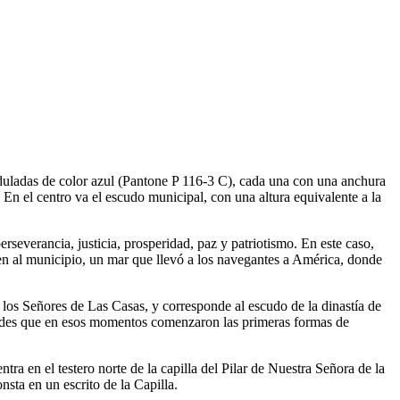
nduladas de color azul (Pantone P 116-3 C), cada una con una anchura
 En el centro va el escudo municipal, con una altura equivalente a la
 perseverancia, justicia, prosperidad, paz y patriotismo. En este caso,
ven al municipio, un mar que llevó a los navegantes a América, donde
e los Señores de Las Casas, y corresponde al escudo de la dinastía de
y condes que en esos momentos comenzaron las primeras formas de
 en el testero norte de la capilla del Pilar de Nuestra Señora de la
nsta en un escrito de la Capilla.