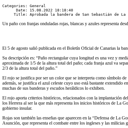
Categories: General

      Date: 15.08.2022 18:18:40

Un paño con franjas onduladas rojas, blancas y azules representa desd
El 5 de agosto salió publicada en el Boletín Oficial de Canarias la b
Su descripción es: “Paño rectangular cuya longitud es una vez y medi
aproximada de 1/5 de la altura total del paño; cada franja azul va sep
2/3 de la altura total del paño.”
El rojo se justifica por ser un color que se interpreta como símbolo de fo
además, se justifica el azul celeste cuyo uso está bastante extendido
muchas de sus banderas y escudos heráldicos lo exhiben.
El rojo aporta criterios históricos, relacionados con la implantación 
los Herrera al ser la que más representa los inicios históricos de La
gobierno insular.
Rojas son también las enseñas que aparecen en la “Defensa de La Gomer
Asunción, que representa el combate entre los ingleses y las milicias g