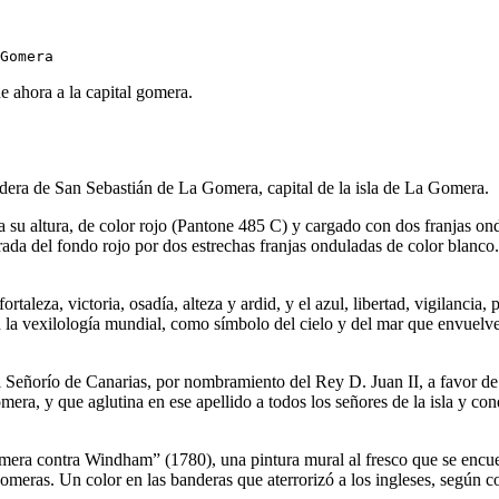
e ahora a la capital gomera.
andera de San Sebastián de La Gomera, capital de la isla de La Gomera.
a su altura, de color rojo (Pantone 485 C) y cargado con dos franjas o
arada del fondo rojo por dos estrechas franjas onduladas de color blanco.
rtaleza, victoria, osadía, alteza y ardid, y el azul, libertad, vigilancia,
 en la vexilología mundial, como símbolo del cielo y del mar que envuel
del Señorío de Canarias, por nombramiento del Rey D. Juan II, a favor d
 Gomera, y que aglutina en ese apellido a todos los señores de la isla 
a contra Windham” (1780), una pintura mural al fresco que se encuentra
omeras. Un color en las banderas que aterrorizó a los ingleses, según co