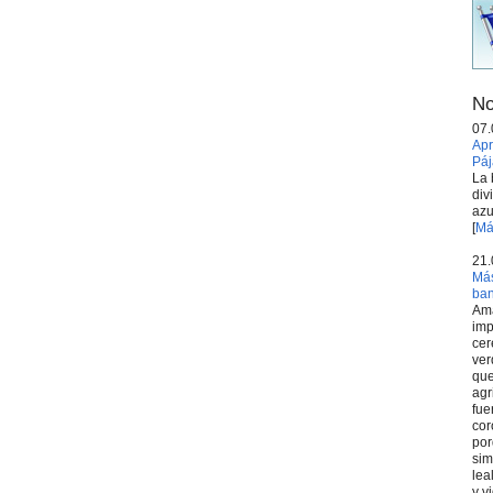
No
07.
Apr
Páj
La 
div
azu
[
Má
21.
Más
ba
Ama
imp
cer
ver
que
agr
fue
cor
por
sim
lea
y v