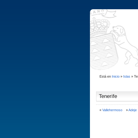
Está en
Inicio
»
Islas
»
Te
Tenerife
«
Vallehermoso
»
Adeje