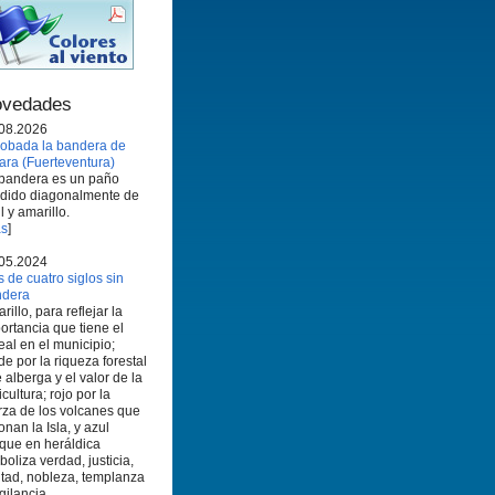
vedades
08.2026
obada la bandera de
ara (Fuerteventura)
bandera es un paño
idido diagonalmente de
l y amarillo.
s
]
05.2024
 de cuatro siglos sin
ndera
rillo, para reflejar la
ortancia que tiene el
eal en el municipio;
de por la riqueza forestal
 alberga y el valor de la
icultura; rojo por la
rza de los volcanes que
onan la Isla, y azul
que en heráldica
boliza verdad, justicia,
ltad, nobleza, templanza
igilancia.