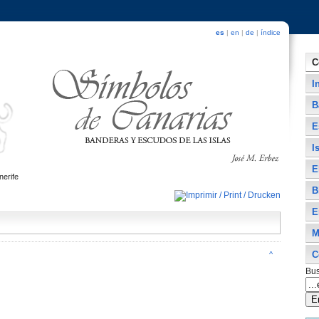
es
|
en
|
de
|
índice
C
I
B
E
I
E
nerife
B
E
M
C
^
Bus