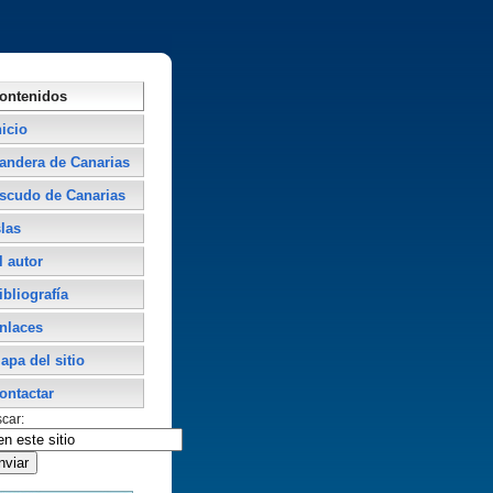
ontenidos
nicio
andera de Canarias
scudo de Canarias
slas
l autor
ibliografí­a
nlaces
apa del sitio
ontactar
car: