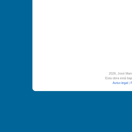
2026
, José Man
Esta obra está ba
Aviso legal
|