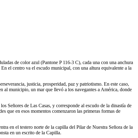
nduladas de color azul (Pantone P 116-3 C), cada una con una anchura
 En el centro va el escudo municipal, con una altura equivalente a la
 perseverancia, justicia, prosperidad, paz y patriotismo. En este caso,
ven al municipio, un mar que llevó a los navegantes a América, donde
e los Señores de Las Casas, y corresponde al escudo de la dinastía de
y condes que en esos momentos comenzaron las primeras formas de
 en el testero norte de la capilla del Pilar de Nuestra Señora de la
nsta en un escrito de la Capilla.