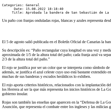
Categories: General

      Date: 15.08.2022 18:18:40

Un paño con franjas onduladas rojas, blancas y azules representa desd
El 5 de agosto salió publicada en el Boletín Oficial de Canarias la b
Su descripción es: “Paño rectangular cuya longitud es una vez y medi
aproximada de 1/5 de la altura total del paño; cada franja azul va sep
2/3 de la altura total del paño.”
El rojo se justifica por ser un color que se interpreta como símbolo de fo
además, se justifica el azul celeste cuyo uso está bastante extendido
muchas de sus banderas y escudos heráldicos lo exhiben.
El rojo aporta criterios históricos, relacionados con la implantación 
los Herrera al ser la que más representa los inicios históricos de La
gobierno insular.
Rojas son también las enseñas que aparecen en la “Defensa de La Gomer
Asunción, que representa el combate entre los ingleses y las milicias g