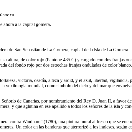
e ahora a la capital gomera.
andera de San Sebastián de La Gomera, capital de la isla de La Gomera.
a su altura, de color rojo (Pantone 485 C) y cargado con dos franjas o
arada del fondo rojo por dos estrechas franjas onduladas de color blanco.
rtaleza, victoria, osadía, alteza y ardid, y el azul, libertad, vigilancia,
 en la vexilología mundial, como símbolo del cielo y del mar que envuel
del Señorío de Canarias, por nombramiento del Rey D. Juan II, a favor d
 Gomera, y que aglutina en ese apellido a todos los señores de la isla 
a contra Windham” (1780), una pintura mural al fresco que se encuentra
omeras. Un color en las banderas que aterrorizó a los ingleses, según co