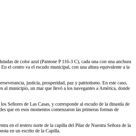
nduladas de color azul (Pantone P 116-3 C), cada una con una anchura
 En el centro va el escudo municipal, con una altura equivalente a la
 perseverancia, justicia, prosperidad, paz y patriotismo. En este caso,
ven al municipio, un mar que llevó a los navegantes a América, donde
e los Señores de Las Casas, y corresponde al escudo de la dinastía de
y condes que en esos momentos comenzaron las primeras formas de
 en el testero norte de la capilla del Pilar de Nuestra Señora de la
nsta en un escrito de la Capilla.