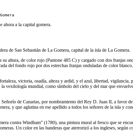
e ahora a la capital gomera.
andera de San Sebastián de La Gomera, capital de la isla de La Gomera.
a su altura, de color rojo (Pantone 485 C) y cargado con dos franjas o
arada del fondo rojo por dos estrechas franjas onduladas de color blanco.
rtaleza, victoria, osadía, alteza y ardid, y el azul, libertad, vigilancia,
 en la vexilología mundial, como símbolo del cielo y del mar que envuel
del Señorío de Canarias, por nombramiento del Rey D. Juan II, a favor d
 Gomera, y que aglutina en ese apellido a todos los señores de la isla 
a contra Windham” (1780), una pintura mural al fresco que se encuentra
omeras. Un color en las banderas que aterrorizó a los ingleses, según co