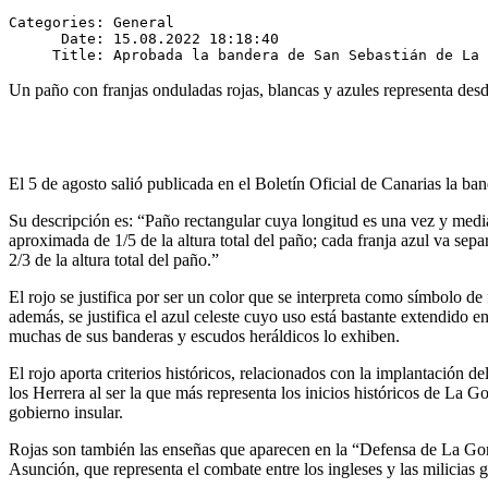
Categories: General

      Date: 15.08.2022 18:18:40

Un paño con franjas onduladas rojas, blancas y azules representa desd
El 5 de agosto salió publicada en el Boletín Oficial de Canarias la b
Su descripción es: “Paño rectangular cuya longitud es una vez y medi
aproximada de 1/5 de la altura total del paño; cada franja azul va sep
2/3 de la altura total del paño.”
El rojo se justifica por ser un color que se interpreta como símbolo de fo
además, se justifica el azul celeste cuyo uso está bastante extendido
muchas de sus banderas y escudos heráldicos lo exhiben.
El rojo aporta criterios históricos, relacionados con la implantación 
los Herrera al ser la que más representa los inicios históricos de La
gobierno insular.
Rojas son también las enseñas que aparecen en la “Defensa de La Gomer
Asunción, que representa el combate entre los ingleses y las milicias g